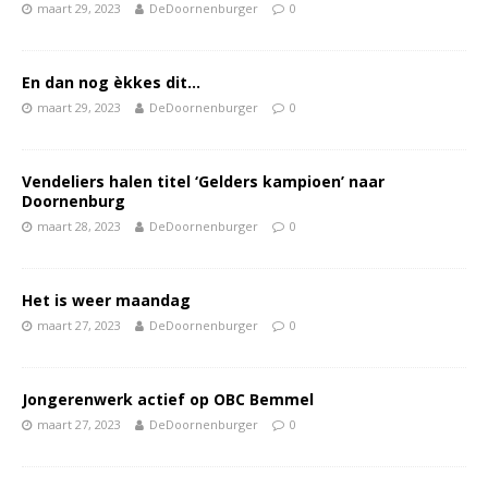
maart 29, 2023
DeDoornenburger
0
En dan nog èkkes dit…
maart 29, 2023
DeDoornenburger
0
Vendeliers halen titel ‘Gelders kampioen’ naar
Doornenburg
maart 28, 2023
DeDoornenburger
0
Het is weer maandag
maart 27, 2023
DeDoornenburger
0
Jongerenwerk actief op OBC Bemmel
maart 27, 2023
DeDoornenburger
0