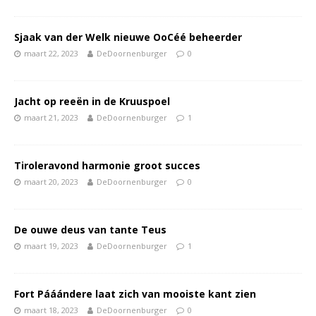
Sjaak van der Welk nieuwe OoCéé beheerder
maart 22, 2023
DeDoornenburger
0
Jacht op reeën in de Kruuspoel
maart 21, 2023
DeDoornenburger
1
Tiroleravond harmonie groot succes
maart 20, 2023
DeDoornenburger
0
De ouwe deus van tante Teus
maart 19, 2023
DeDoornenburger
1
Fort Pááándere laat zich van mooiste kant zien
maart 18, 2023
DeDoornenburger
0