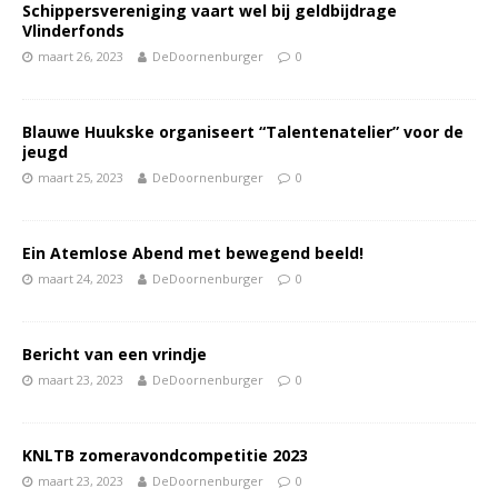
Schippersvereniging vaart wel bij geldbijdrage
Vlinderfonds
maart 26, 2023
DeDoornenburger
0
Blauwe Huukske organiseert “Talentenatelier” voor de
jeugd
maart 25, 2023
DeDoornenburger
0
Ein Atemlose Abend met bewegend beeld!
maart 24, 2023
DeDoornenburger
0
Bericht van een vrindje
maart 23, 2023
DeDoornenburger
0
KNLTB zomeravondcompetitie 2023
maart 23, 2023
DeDoornenburger
0