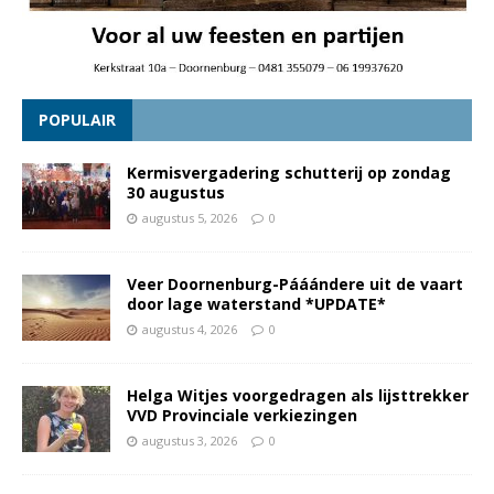
POPULAIR
Kermisvergadering schutterij op zondag
30 augustus
augustus 5, 2026
0
Veer Doornenburg-Pááándere uit de vaart
door lage waterstand *UPDATE*
augustus 4, 2026
0
Helga Witjes voorgedragen als lijsttrekker
VVD Provinciale verkiezingen
augustus 3, 2026
0