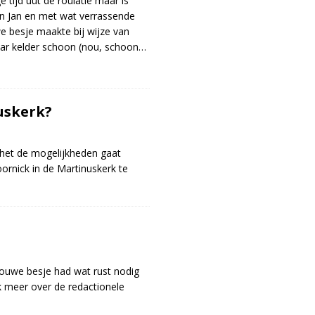
 tijd uut de roulatie maar is
n Jan en met wat verrassende
e besje maakte bij wijze van
aar kelder schoon (nou, schoon…
uskerk?
 het de mogelijkheden gaat
rnick in de Martinuskerk te
 ouwe besje had wat rust nodig
 meer over de redactionele