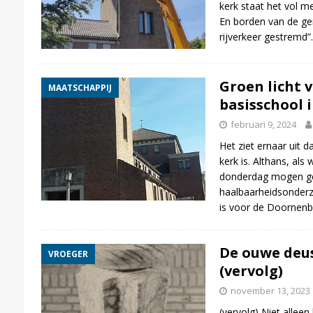
kerk staat het vol m
En borden van de g
rijverkeer gestremd”
Groen licht v
MAATSCHAPPIJ
basisschool 
februari 9, 2024
Het ziet ernaar uit d
kerk is. Althans, al
donderdag mogen ge
haalbaarheidsonderz
is voor de Doornenb
De ouwe deus
VROEGER
(vervolg)
november 13, 2023
(vervolg) Niet alleen 