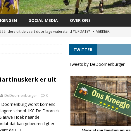
IGINGEN
SOCIAL MEDIA
OVER ONS
áándere uit de vaart door lage waterstand *UPDATE*
VERKEER
agen als lijsttrekker VVD Provinciale verkiezingen
DORPELINGEN
TWITTER
áándere uit de vaart door lage waterstand
VERKEER
VRINDJE
Tweets by DeDoornenburger
chutterij op zondag 30 augustus
FEEST
artinuskerk er uit
DeDoornenburger
0
n Doornenburg wordt komend
lagere school. IKC De Doornick
 Blauwe Hoek naar de
dat dat kan gebeuren ligt er
 Want de
[…]