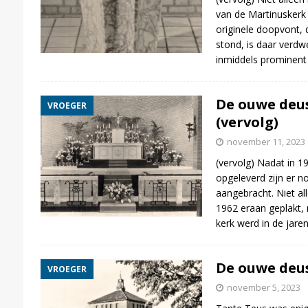
van de Martinuskerk 
originele doopvont, 
stond, is daar verdw
inmiddels prominent
De ouwe deus
VROEGER
(vervolg)
november 11, 2023
(vervolg) Nadat in 1
opgeleverd zijn er n
aangebracht. Niet al
1962 eraan geplakt, 
kerk werd in de jare
De ouwe deus
VROEGER
november 5, 2023