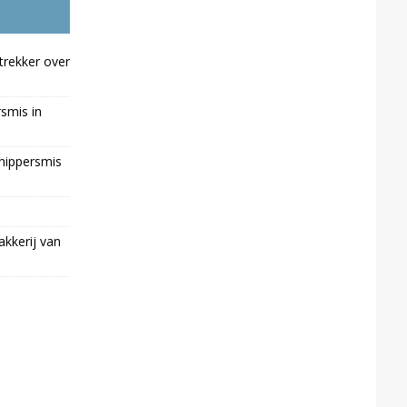
trekker over
rsmis in
chippersmis
kkerij van