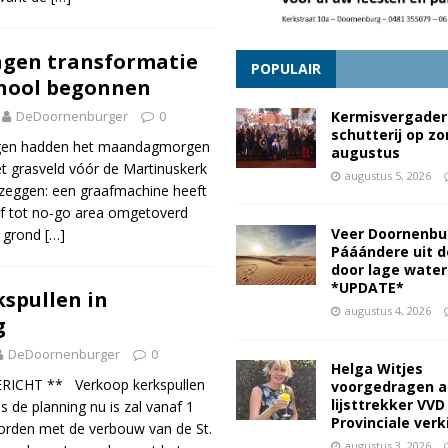
ngen transformatie
POPULAIR
chool begonnen
DeDoornenburger
0
Kermisvergader
schutterij op z
ngen hadden het maandagmorgen
augustus
t grasveld vóór de Martinuskerk
augustus 5, 2026
l zeggen: een graafmachine heeft
ief tot no-go area omgetoverd
Veer Doornenbu
d grond
[…]
Pááándere uit d
door lage wate
*UPDATE*
spullen in
augustus 4, 2026
g
DeDoornenburger
0
Helga Witjes
ICHT ** Verkoop kerkspullen
voorgedragen a
lijsttrekker VVD
 de planning nu is zal vanaf 1
Provinciale ver
rden met de verbouw van de St.
augustus 3, 2026