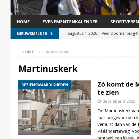
HOME
EVENEMENTENKALENDER
SPORTVEREN
[ augustus 4, 2026 ]
Veer Doornenburg-Pá
NIEUWSMELDER
[ augustus 3, 2026 ]
Helga Witjes voorgedr
HOME
Martinuskerk
[ augustus 2, 2026 ]
Veer Doornenburg-Pá
[ juli 31, 2026 ]
Bericht van een vrindje
Martinuskerk
[ augustus 5, 2026 ]
Kermisvergadering s
Zó komt de M
BEZIENSWAARDIGHEDEN
te zien
december 8, 2025
De Martinuskerk va
jaar omgevormd tot 
verhuist dan van de
Pááánderseweg. Voor
nog wel een klusje.