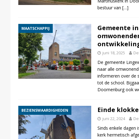
Martinuskerk in Doo
bestuur van
[…]
Gemeente in
MAATSCHAPPIJ
omwonenden
ontwikkeling
juni 18, 2025
De
De gemeente Lingewa
naar alle omwonend
informeren over de 
tot de school. Bijga
Doornenburg ook w
Einde klokke
BEZIENSWAARDIGHEDEN
juni 22, 2024
De
Sinds enkele dagen i
kerk hermetisch afg