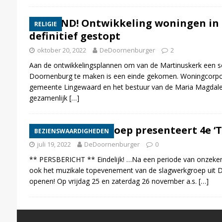
BREKEND! Ontwikkeling woningen in
RELIGIE
definitief gestopt
oktober 20, 2022
DeDoornenburger
2
Aan de ontwikkelingsplannen om van de Martinuskerk een so
Doornenburg te maken is een einde gekomen. Woningcorp
gemeente Lingewaard en het bestuur van de Maria Magdalen
gezamenlijk
[…]
Slagwerkwerkgroep presenteert 4e ‘T
BEZIENSWAARDIGHEDEN
juli 19, 2022
DeDoornenburger
0
** PERSBERICHT ** Eindelijk! …Na een periode van onzekerh
ook het muzikale topevenement van de slagwerkgroep uit 
openen! Op vrijdag 25 en zaterdag 26 november a.s.
[…]