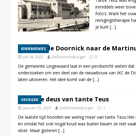
Tante Teus was enige
inmiddels weer bove
foto’s. Want het ouw
reinigingstherapie h
je kunt
[…]
Verhuist de Doornick naar de Martin
IENIEMIENIES
juli 18, 2023
DeDoornenburger
0
De gemeente Lingewaard laat in een persbericht weten dat
onderzoeken om een deel van de nieuwbouw van IKC de Doo
laten uitvoeren. Het idee komt van de
[…]
De ouwe deus van tante Teus
VROEGER
januari 29, 2023
DeDoornenburger
1
De laatste tijd hoorden we weinig meer van tante Teus.Het
en omdat het ook nogal koud was buiten kwam ze niet vaak
vloer. Maar gisteren
[…]