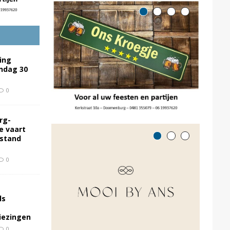
ing
ondag 30
0
rg-
e vaart
rstand
0
ls
kiezingen
0