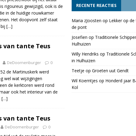
RECENTE REACTIES
is rigoureus gewijzigd, ook is de
die in de huidige rouwkamer
enen. Het doopvont zelf staat
Maria zJoosten
op
Lekker op de 
 bij
[…]
de pont
Josefien
op
Traditionele Schippe
Hulhuizen
 van tante Teus
Willy Hendriks
op
Traditionele S
in Hulhuizen
DeDoornenburger
0
Teetje
op
Groeten uut Gendt
952 de Martinuskerk werd
og wel wat wijzigingen
Wil Koerntjes
op
Honderd jaar Ba
leen de kerktoren werd rond
Kol
maar ook het interieur van de
n
[…]
 van tante Teus
DeDoornenburger
0