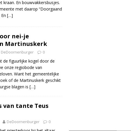
et kraan. En bouwvakkersbusjes.
emeente met daarop “Doorgaand
. En
[…]
oor nei-je
in Martinuskerk
DeDoornenburger
0
at de figuurlijke kogel door de
s we onze regiobode van
loven. Want het gemeentelijke
oek of de Martinuskerk geschikt
urgse blagen is
[…]
 van tante Teus
DeDoornenburger
0
het priesterkoor bij het altaar