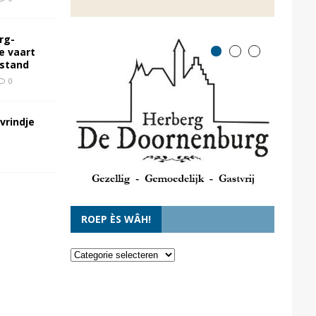
rg-
e vaart
rstand
0
vrindje
ROEP ÈS WÂH!