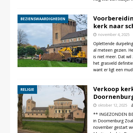
Voorbereidi
BEZIENSWAARDIGHEDEN
kerk naar s
november 4, 2025
Oplettende durpeli
al meteen gezien. He
is niet meer. Dat wi
het grasveld definit
want er ligt een mu
Verkoop kerk
RELIGIE
Doornenbur
oktober 12, 2025
** INGEZONDEN BER
in Doornenburg Zoals
november gestart wo