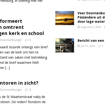
rnenburg. In overleg met het
Veer Doornenbu
Pááándere uit d
formeert
door lage wate
 omtrent
augustus 2, 2026
en kerk en school
Doornenburger
0
Bericht van een 
juli 31, 2026
0
ard stuurde onlangs een brief
en van de kerk om hen te
stand van zaken met betrekking
and de brief waarmee héél
eer
[…]
ntoren in zicht?
Doornenburger
0
s de St Maartenstraat nabij de
esloten. De reden? Rondom de