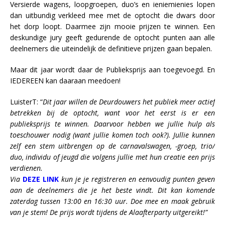
Versierde wagens, loopgroepen, duo’s en ieniemienies lopen
dan uitbundig verkleed mee met de optocht die dwars door
het dorp loopt. Daarmee zijn mooie prijzen te winnen. Een
deskundige jury geeft gedurende de optocht punten aan alle
deelnemers die uiteindelijk de definitieve prijzen gaan bepalen.
Maar dit jaar wordt daar de Publieksprijs aan toegevoegd. En
IEDEREEN kan daaraan meedoen!
LuisterT: “
Dit jaar willen de Deurdouwers het publiek meer actief
betrekken bij de optocht, want voor het eerst is er een
publieksprijs te winnen. Daarvoor hebben we jullie hulp als
toeschouwer nodig (want jullie komen toch ook?). Jullie kunnen
zelf een stem uitbrengen op de carnavalswagen, -groep, trio/
duo, individu of jeugd die volgens jullie met hun creatie een prijs
verdienen.
Via
DEZE LINK
kun je je registreren en eenvoudig punten geven
aan de deelnemers die je het beste vindt. Dit kan komende
zaterdag tussen 13:00 en 16:30 uur. Doe mee en maak gebruik
van je stem! De prijs wordt tijdens de Alaafterparty uitgereikt!”