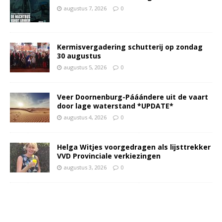
augustus 7, 2026
0
Kermisvergadering schutterij op zondag
30 augustus
augustus 5, 2026
0
Veer Doornenburg-Pááándere uit de vaart
door lage waterstand *UPDATE*
augustus 4, 2026
0
Helga Witjes voorgedragen als lijsttrekker
VVD Provinciale verkiezingen
augustus 3, 2026
0