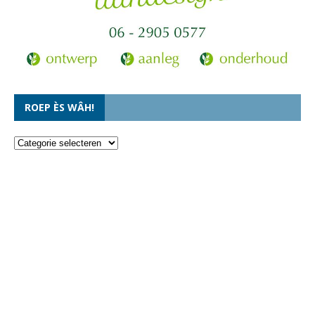
ROEP ÈS WÂH!