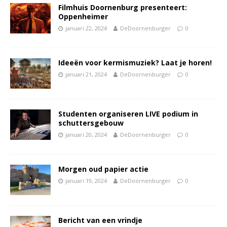
Filmhuis Doornenburg presenteert:
Oppenheimer
januari 22, 2024
DeDoornenburger
0
Ideeën voor kermismuziek? Laat je horen!
januari 21, 2024
DeDoornenburger
0
Studenten organiseren LIVE podium in
schuttersgebouw
januari 20, 2024
DeDoornenburger
0
Morgen oud papier actie
januari 19, 2024
DeDoornenburger
0
Bericht van een vrindje