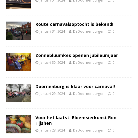
januari 31, 2024
DeDoornenburger
0
Route carnavalsoptocht is bekend!
januari 31, 2024
DeDoornenburger
0
Zonnebluumkes openen jubileumjaar
januari 30, 2024
DeDoornenburger
0
Doornenburg is klaar voor carnaval!
januari 29, 2024
DeDoornenburger
0
Voor het laatst: Bloemsierkunst Ron
Tijshen
januari 28, 2024
DeDoornenburger
0