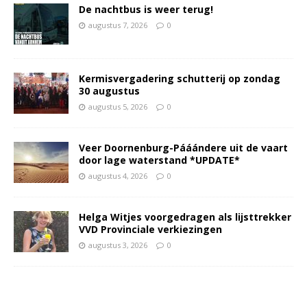
De nachtbus is weer terug!
augustus 7, 2026
0
Kermisvergadering schutterij op zondag
30 augustus
augustus 5, 2026
0
Veer Doornenburg-Pááándere uit de vaart
door lage waterstand *UPDATE*
augustus 4, 2026
0
Helga Witjes voorgedragen als lijsttrekker
VVD Provinciale verkiezingen
augustus 3, 2026
0