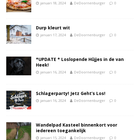
januari 18, 2024
DeDoornenburger
0
Durp kleurt wit
januari 17, 2024
DeDoornenburger
0
*UPDATE * Loslopende Hûjjes in de van
Heek!
januari 16, 2024
DeDoornenburger
0
Schlagerparty! Jetz Geht’s Los!
januari 16, 2024
DeDoornenburger
0
Wandelpad Kasteel binnenkort voor
iedereen toegankelijk
januari 15, 2024
DeDoornenburger
0