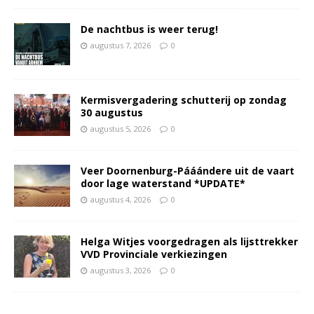
De nachtbus is weer terug!
augustus 7, 2026
0
Kermisvergadering schutterij op zondag
30 augustus
augustus 5, 2026
0
Veer Doornenburg-Pááándere uit de vaart
door lage waterstand *UPDATE*
augustus 4, 2026
0
Helga Witjes voorgedragen als lijsttrekker
VVD Provinciale verkiezingen
augustus 3, 2026
0