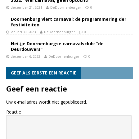
2022: “Wél carnaval, géén optocht!”
december 21, 2021
DeDoornenburger
0
Doornenburg viert carnaval: de programmering der
festiviteiten
januari 30, 2023
DeDoornenburger
0
Nei-jje Doornenburgse carnavalsclub: “de
Deurdouwers”
december 6, 2022
DeDoornenburger
0
GEEF ALS EERSTE EEN REACTIE
Geef een reactie
Uw e-mailadres wordt niet gepubliceerd.
Reactie