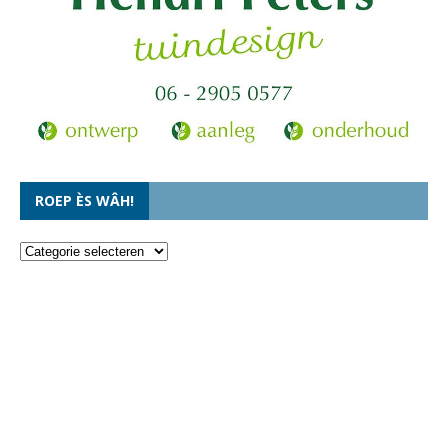
ROEP ÈS WÂH!