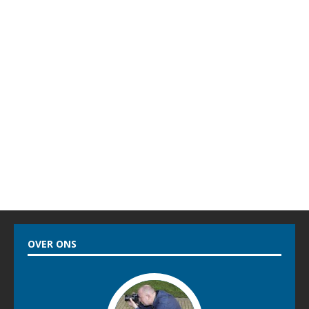
ROEP ÈS WÂH!