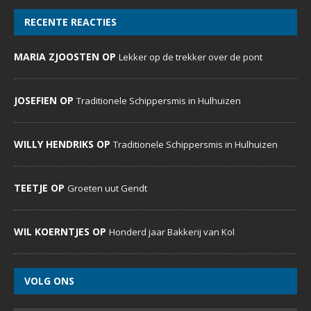
DeDoornenburger.nl… een website met dagelijks nieuws,
foto’s en commentaren voor inwoners, verenigingen,
bedrijven, expats en voor iedereen die Doornenburg een
warm hart toedraagt.
MENU
Home
Evenementenkalender
Sportverenigingen
Social Media
Over ons