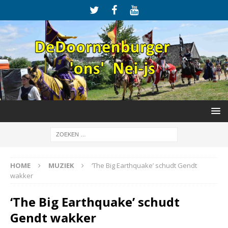
HOME
MUZIEK
‘The Big Earthquake’ schudt Gendt
wakker
‘The Big Earthquake’ schudt
Gendt wakker