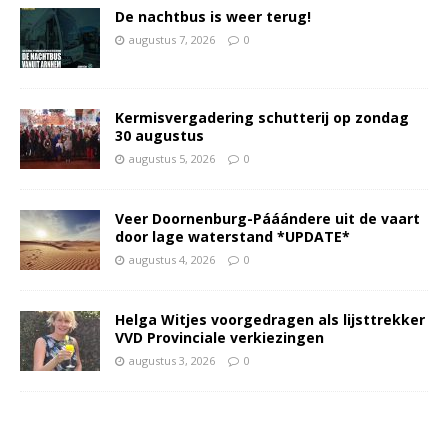
De nachtbus is weer terug!
augustus 7, 2026
0
Kermisvergadering schutterij op zondag
30 augustus
augustus 5, 2026
0
Veer Doornenburg-Pááándere uit de vaart
door lage waterstand *UPDATE*
augustus 4, 2026
0
Helga Witjes voorgedragen als lijsttrekker
VVD Provinciale verkiezingen
augustus 3, 2026
0