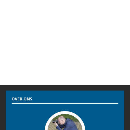
ROEP ÈS WÂH!