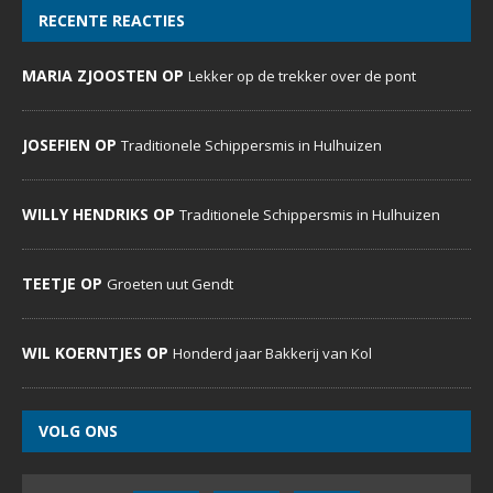
DeDoornenburger.nl… een website met dagelijks nieuws,
foto’s en commentaren voor inwoners, verenigingen,
bedrijven, expats en voor iedereen die Doornenburg een
warm hart toedraagt.
MENU
Home
Evenementenkalender
Sportverenigingen
Social Media
Over ons