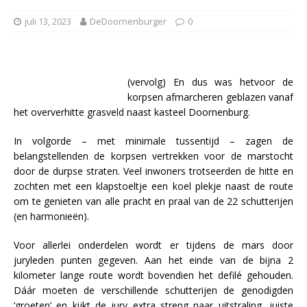
juli 13, 2023
DeDoornenburger
0
(vervolg) En dus was hetvoor de
korpsen afmarcheren geblazen vanaf
het oververhitte grasveld naast kasteel Doornenburg.
In volgorde – met minimale tussentijd – zagen de
belangstellenden de korpsen vertrekken voor de marstocht
door de durpse straten. Veel inwoners trotseerden de hitte en
zochten met een klapstoeltje een koel plekje naast de route
om te genieten van alle pracht en praal van de 22 schutterijen
(en harmonieën).
Voor allerlei onderdelen wordt er tijdens de mars door
juryleden punten gegeven. Aan het einde van de bijna 2
kilometer lange route wordt bovendien het defilé gehouden.
Dáár moeten de verschillende schutterijen de genodigden
‘groeten’ en kijkt de jury extra streng naar uitstraling, juiste