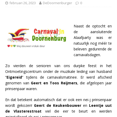
februari 26, 2023
DeDoornenburger
0
Naast de optocht en
de aansluitende
Alaafparty was er
natuurlijk nog méér te
beleven gedurende de
carnavalsdagen.
Zo vierden de senioren van ons durpke feest in het
Ontmoetingscentrum onder de muzikale leiding van huisband
“
Eigereid
” tijdens de carnavalsmatinee. Er werd afscheid
genomen van
Geert en Toos Reijmers
, die afgelopen jaar
prinsenpaar waren.
En dat betekent automatisch dat er ook een nei-j prinsenpaar
wordt gekozen!
Geert de Keukenbouwer
en
Leentje uut
de Vlasterestroat
viel die eer te beurt en werden
geïnstalleerd als nei-j prinsenpaar.