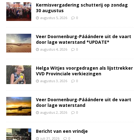
Kermisvergadering schutterij op zondag
30 augustus
augustus 5, 2026
0
Veer Doornenburg-Pááándere uit de vaart
door lage waterstand *UPDATE*
augustus 4, 2026
0
Helga Witjes voorgedragen als lijsttrekker
VVD Provinciale verkiezingen
augustus 3, 2026
0
Veer Doornenburg-Pááándere uit de vaart
door lage waterstand
augustus 2, 2026
0
Bericht van een vrindje
juli 31, 2026
0