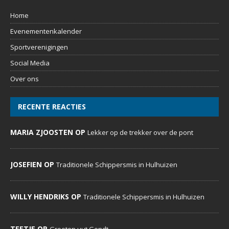
Sportverenigingen
Social Media
Over ons
RECENTE REACTIES
MARIA ZJOOSTEN OP
Lekker op de trekker over de pont
JOSEFIEN OP
Traditionele Schippersmis in Hulhuizen
WILLY HENDRIKS OP
Traditionele Schippersmis in Hulhuizen
TEETJE OP
Groeten uut Gendt
WIL KOERNTJES OP
Honderd jaar Bakkerij van Kol