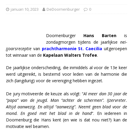
januari 10, 2023
DeDoornenburger
0
Doornenburger
Hans Barten
is
zondagmorgen tijdens de jaarlijkse
nei-
jjoarsreceptie
van
prachtharmonie St. Caecilia
uitgeroepen
tot winnaar van de
Kapelaan Walters Trofee
.
De jaarlijkse onderscheiding, die inmiddels al voor de 13e keer
werd uitgereikt, is bestemd voor leden van de harmonie die
zich (langdurig) voor de vereniging hebben ingezet.
De jury motiveerde de keuze als volgt: “
Al meer dan 30 jaar de
“papa” van de jeugd. Man “achter de schermen”. IJzervreter.
Altijd aanwezig. En altijd “aanwezig”. Neemt geen blad voor de
mond. En goed met het blad in de hand
“. En iedereen in
Doornenburg die Hans kent (en wie is dat nou niet?) kan de
motivatie wel beamen.