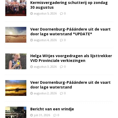
Kermisvergadering schutterij op zondag
30 augustus
augustus 5, 2026
0
Veer Doornenburg-Pááándere uit de vaart
door lage waterstand *UPDATE*
augustus 4, 2026
0
Helga Witjes voorgedragen als lijsttrekker
VVD Provinciale verkiezingen
augustus 3, 2026
0
Veer Doornenburg-Pááándere uit de vaart
door lage waterstand
augustus 2, 2026
0
Bericht van een vrindje
juli 31, 2026
0