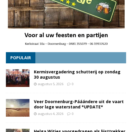
POPULAIR
Kermisvergadering schutterij op zondag
30 augustus
augustus 5, 2026
0
Veer Doornenburg-Pááándere uit de vaart
door lage waterstand *UPDATE*
augustus 4, 2026
0
Helga Witjes voorgedragen als lijsttrekker