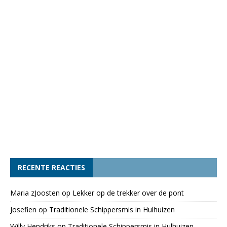
RECENTE REACTIES
Maria zJoosten
op
Lekker op de trekker over de pont
Josefien
op
Traditionele Schippersmis in Hulhuizen
Willy Hendriks
op
Traditionele Schippersmis in Hulhuizen