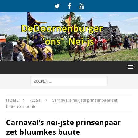
HOME
FEEST
Carnaval’s nei-jste prinsenpaar zet
bluumkes buute
Carnaval’s nei-jste prinsenpaar
zet bluumkes buute