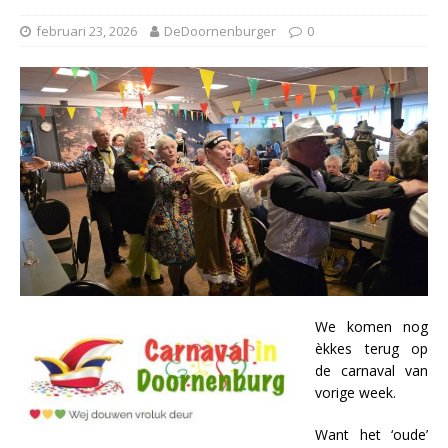
februari 23, 2026
DeDoornenburger
0
We komen nog
èkkes terug op
de carnaval van
vorige week.
Want het ‘oude’