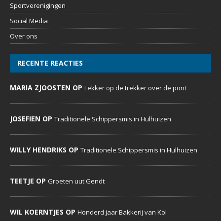
OVER ONS
DeDoornenburger.nl… een website met dagelijks nieuws,
foto’s en commentaren voor inwoners, verenigingen,
bedrijven, expats en voor iedereen die Doornenburg een
warm hart toedraagt.
MENU
Home
Evenementenkalender