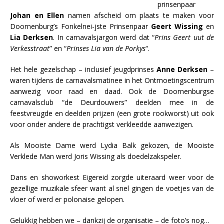
prinsenpaar
Johan en Ellen
namen afscheid om plaats te maken voor
Doornenburg’s Fonkelnei-jste Prinsenpaar
Geert Wissing
en
Lia Derksen
. In carnavalsjargon werd dat “
Prins Geert uut de
Verkesstraat
” en “
Prinses Lia van de Porkys
“.
Het hele gezelschap – inclusief jeugdprinses
Anne Derksen
–
waren tijdens de carnavalsmatinee in het Ontmoetingscentrum
aanwezig voor raad en daad. Ook de Doornenburgse
carnavalsclub “de Deurdouwers” deelden mee in de
feestvreugde en deelden prijzen (een grote rookworst) uit ook
voor onder andere de prachtigst verkleedde aanwezigen.
Als Mooiste Dame werd Lydia Balk gekozen, de Mooiste
Verklede Man werd Joris Wissing als doedelzakspeler.
Dans en showorkest Eigereid zorgde uiteraard weer voor de
gezellige muzikale sfeer want al snel gingen de voetjes van de
vloer of werd er polonaise gelopen.
Gelukkig hebben we – dankzij de organisatie – de foto’s nog…