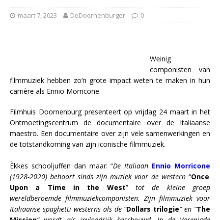
maart 7, 2023
DeDoornenburger
0
Weinig
componisten van
filmmuziek hebben zo’n grote impact weten te maken in hun
carrière als Ennio Morricone.
Filmhuis Doornenburg presenteert op vrijdag 24 maart in het
Ontmoetingscentrum de documentaire over de Italiaanse
maestro. Een documentaire over zijn vele samenwerkingen en
de totstandkoming van zijn iconische filmmuziek.
Èkkes schooljuffen dan maar: “
De Italiaan
Ennio Morricone
(1928-2020) behoort sinds zijn muziek voor de western
“
Once
Upon a Time in the West
”
tot de kleine groep
wereldberoemde filmmuziekcomponisten. Zijn filmmuziek voor
Italiaanse spaghetti westerns als de “
Dollars trilogie
” en “
The
Mission
” wordt als invloedrijk beschouwd. In de Verenigde