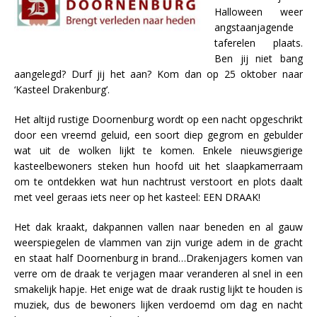
Halloween weer
angstaanjagende
taferelen plaats.
Ben jij niet bang
aangelegd? Durf jij het aan? Kom dan op 25 oktober naar
‘Kasteel Drakenburg’.
Het altijd rustige Doornenburg wordt op een nacht opgeschrikt
door een vreemd geluid, een soort diep gegrom en gebulder
wat uit de wolken lijkt te komen. Enkele nieuwsgierige
kasteelbewoners steken hun hoofd uit het slaapkamerraam
om te ontdekken wat hun nachtrust verstoort en plots daalt
met veel geraas iets neer op het kasteel: EEN DRAAK!
Het dak kraakt, dakpannen vallen naar beneden en al gauw
weerspiegelen de vlammen van zijn vurige adem in de gracht
en staat half Doornenburg in brand…Drakenjagers komen van
verre om de draak te verjagen maar veranderen al snel in een
smakelijk hapje. Het enige wat de draak rustig lijkt te houden is
muziek, dus de bewoners lijken verdoemd om dag en nacht