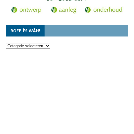
ROEP ÈS WÂH!