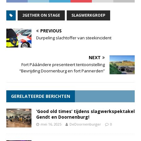
2GETHER ON STAGE
SLAGWERKGROEP
PREVIOUS
Durpeling slachtoffer van steekincident
NEXT
Fort Pááándere presenteert tentoonstelling
“Bevrijding Doornenburg en fort Pannerden”
GERELATEERDE BERICHTEN
‘Good old times’ tijdens slagwerkspektakel
Gendt en Doornenburg!
mei 16, 2025
DeDoornenburger
0