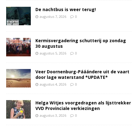
De nachtbus is weer terug!
augustus 7, 2026
0
Kermisvergadering schutterij op zondag
30 augustus
augustus 5, 2026
0
Veer Doornenburg-Pááándere uit de vaart
door lage waterstand *UPDATE*
augustus 4, 2026
0
Helga Witjes voorgedragen als lijsttrekker
VVD Provinciale verkiezingen
augustus 3, 2026
0