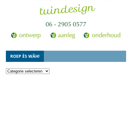
ROEP ÈS WÂH!