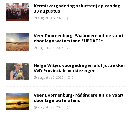
Kermisvergadering schutterij op zondag
30 augustus
augustus 5, 2026
0
Veer Doornenburg-Pááándere uit de vaart
door lage waterstand *UPDATE*
augustus 4, 2026
0
Helga Witjes voorgedragen als lijsttrekker
VVD Provinciale verkiezingen
augustus 3, 2026
0
Veer Doornenburg-Pááándere uit de vaart
door lage waterstand
augustus 2, 2026
0