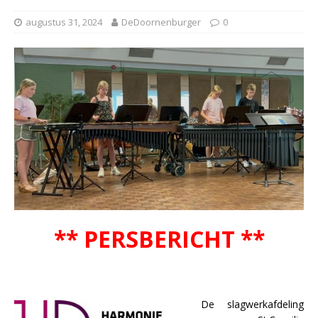
augustus 31, 2024
DeDoornenburger
0
** PERSBERICHT **
De slagwerkafdeling