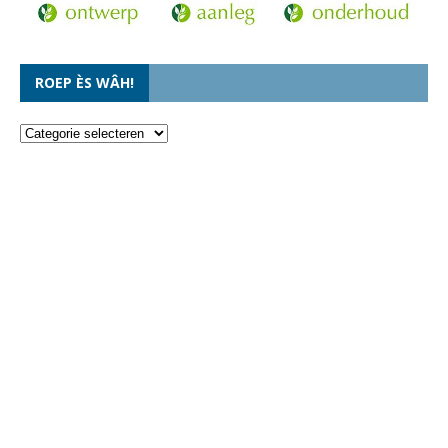
ROEP ÈS WÂH!