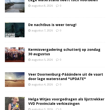
augustus 8, 2026
0
De nachtbus is weer terug!
augustus 7, 2026
0
Kermisvergadering schutterij op zondag
30 augustus
augustus 5, 2026
0
Veer Doornenburg-Pááándere uit de vaart
door lage waterstand *UPDATE*
augustus 4, 2026
0
Helga Witjes voorgedragen als lijsttrekker
VVD Provinciale verkiezingen
augustus 3, 2026
0