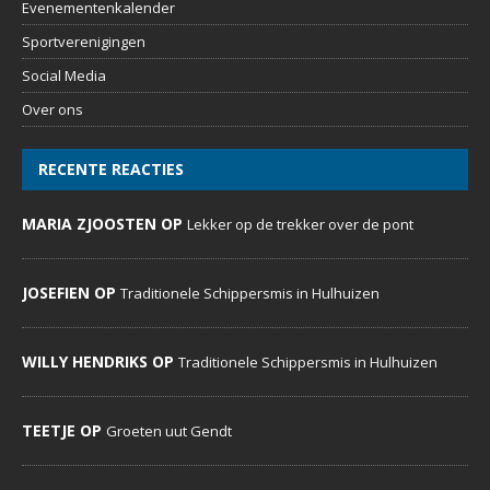
DeDoornenburger.nl… een website met dagelijks nieuws,
foto’s en commentaren voor inwoners, verenigingen,
bedrijven, expats en voor iedereen die Doornenburg een
warm hart toedraagt.
MENU
Home
Evenementenkalender
Sportverenigingen
Social Media
Over ons