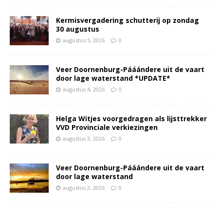
Kermisvergadering schutterij op zondag
30 augustus
augustus 5, 2026
0
Veer Doornenburg-Pááándere uit de vaart
door lage waterstand *UPDATE*
augustus 4, 2026
0
Helga Witjes voorgedragen als lijsttrekker
VVD Provinciale verkiezingen
augustus 3, 2026
0
Veer Doornenburg-Pááándere uit de vaart
door lage waterstand
augustus 2, 2026
0