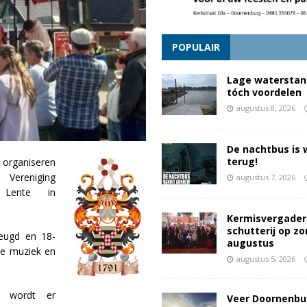
POPULAIR
Lage waterstan
tóch voordelen
augustus 8, 2026
De nachtbus is 
terug!
rganiseren
 Vereniging
augustus 7, 2026
e Lente in
Kermisvergader
schutterij op z
jeugd en 18-
augustus
le muziek en
augustus 5, 2026
en wordt er
Veer Doornenbu