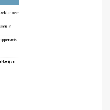
trekker over
rsmis in
chippersmis
kkerij van