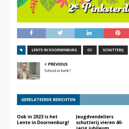
LENTE IN DOORNENBURG
OC
SCHUTTERIJ
PREVIOUS
School in kerk?
GERELATEERDE BERICHTEN
Ook in 2023 is het
Jeugdvendeliers
Lente in Doornenburg!
schutterij vieren 40-
jarig jubileum