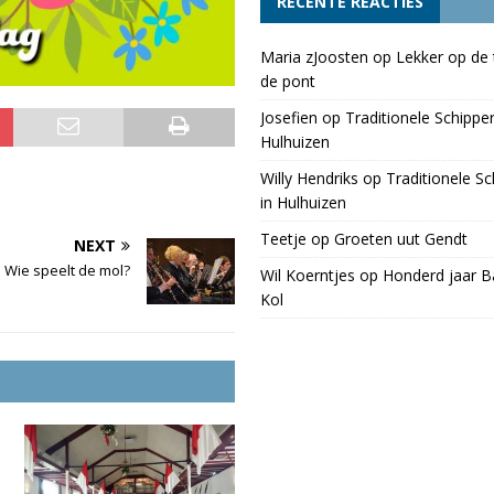
RECENTE REACTIES
Maria zJoosten
op
Lekker op de 
de pont
Josefien
op
Traditionele Schippe
Hulhuizen
Willy Hendriks
op
Traditionele S
in Hulhuizen
Teetje
op
Groeten uut Gendt
NEXT
Wie speelt de mol?
Wil Koerntjes
op
Honderd jaar Ba
Kol