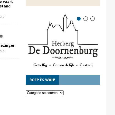
e vaart
rstand
0
ls
kiezingen
0
ROEP ÈS WÂH!