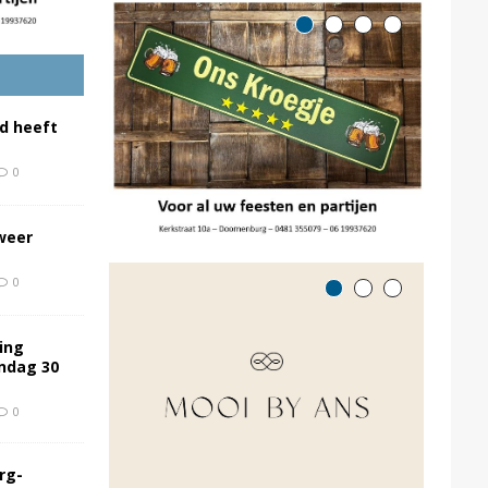
d heeft
0
weer
0
ing
ondag 30
0
rg-