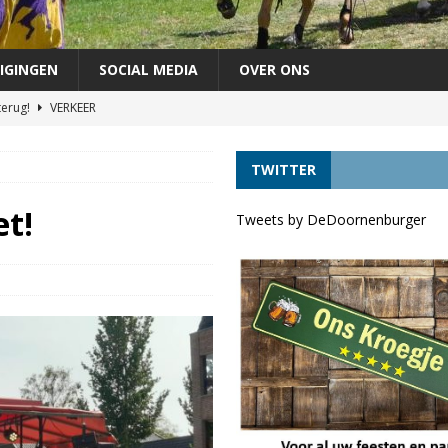
IGINGEN
SOCIAL MEDIA
OVER ONS
terug!
VERKEER
chutterij op zondag 30 augustus
FEEST
TWITTER
áándere uit de vaart door lage waterstand *UPDATE*
VERKEER
agen als lijsttrekker VVD Provinciale verkiezingen
DORPELINGEN
et!
Tweets by DeDoornenburger
ft tóch voordelen
VERKEER