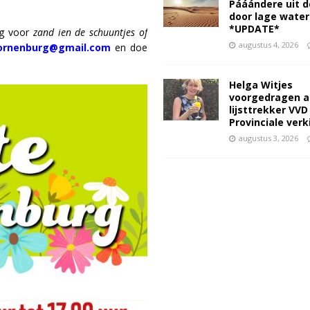
Pááándere uit d
door lage wate
*UPDATE*
ng voor
zand ien de schuuntjes of
augustus 4, 2026
oornenburg@gmail.com
en doe
Helga Witjes
voorgedragen a
lijsttrekker VVD
Provinciale ver
augustus 3, 2026