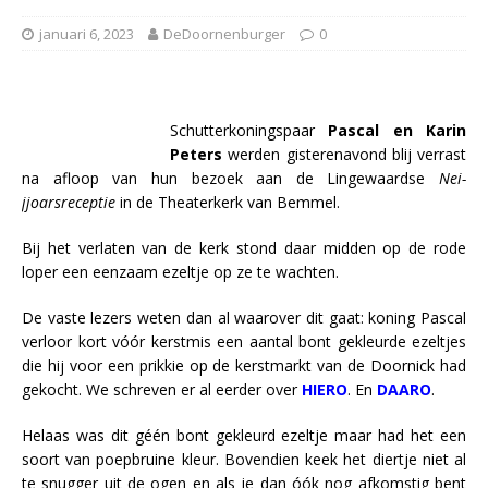
januari 6, 2023
DeDoornenburger
0
Schutterkoningspaar
Pascal en Karin
Peters
werden gisterenavond blij verrast
na afloop van hun bezoek aan de Lingewaardse
Nei-
jjoarsreceptie
in de Theaterkerk van Bemmel.
Bij het verlaten van de kerk stond daar midden op de rode
loper een eenzaam ezeltje op ze te wachten.
De vaste lezers weten dan al waarover dit gaat: koning Pascal
verloor kort vóór kerstmis een aantal bont gekleurde ezeltjes
die hij voor een prikkie op de kerstmarkt van de Doornick had
gekocht. We schreven er al eerder over
HIERO
. En
DAARO
.
Helaas was dit géén bont gekleurd ezeltje maar had het een
soort van poepbruine kleur. Bovendien keek het diertje niet al
te snugger uit de ogen en als je dan óók nog afkomstig bent