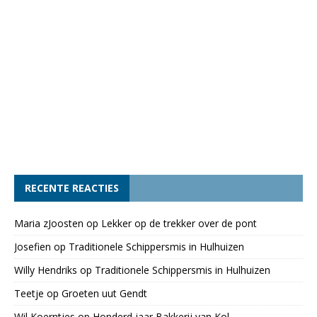
RECENTE REACTIES
Maria zJoosten
op
Lekker op de trekker over de pont
Josefien
op
Traditionele Schippersmis in Hulhuizen
Willy Hendriks
op
Traditionele Schippersmis in Hulhuizen
Teetje
op
Groeten uut Gendt
Wil Koerntjes
op
Honderd jaar Bakkerij van Kol