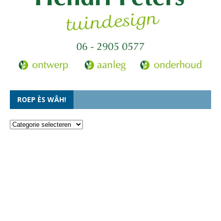
ROEP ÈS WÂH!