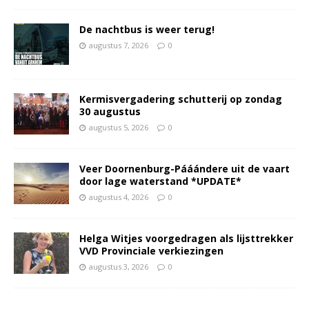
De nachtbus is weer terug!
augustus 7, 2026
0
Kermisvergadering schutterij op zondag
30 augustus
augustus 5, 2026
0
Veer Doornenburg-Pááándere uit de vaart
door lage waterstand *UPDATE*
augustus 4, 2026
0
Helga Witjes voorgedragen als lijsttrekker
VVD Provinciale verkiezingen
augustus 3, 2026
0