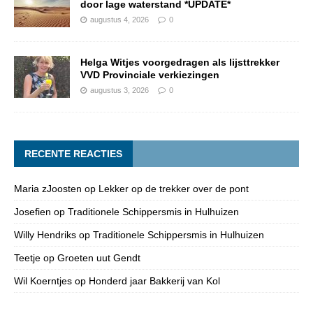
door lage waterstand *UPDATE*
augustus 4, 2026
0
Helga Witjes voorgedragen als lijsttrekker
VVD Provinciale verkiezingen
augustus 3, 2026
0
RECENTE REACTIES
Maria zJoosten
op
Lekker op de trekker over de pont
Josefien
op
Traditionele Schippersmis in Hulhuizen
Willy Hendriks
op
Traditionele Schippersmis in Hulhuizen
Teetje
op
Groeten uut Gendt
Wil Koerntjes
op
Honderd jaar Bakkerij van Kol