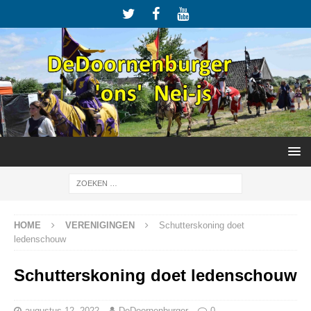
HOME
VERENIGINGEN
Schutterskoning doet
ledenschouw
Schutterskoning doet ledenschouw
augustus 12, 2022
DeDoornenburger
0