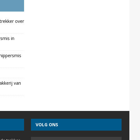
trekker over
rsmis in
chippersmis
kkerij van
VOLG ONS