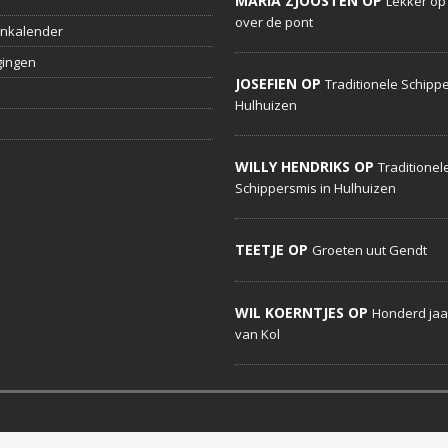
MARIA ZJOOSTEN OP
Lekker op
over de pont
nkalender
gingen
JOSEFIEN OP
Traditionele Schippe
Hulhuizen
WILLY HENDRIKS OP
Traditionel
Schippersmis in Hulhuizen
TEETJE OP
Groeten uut Gendt
WIL KOERNTJES OP
Honderd jaa
van Kol