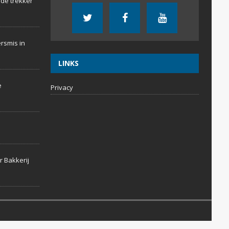
 de trekker
rsmis in
LINKS
e
Privacy
r Bakkerij