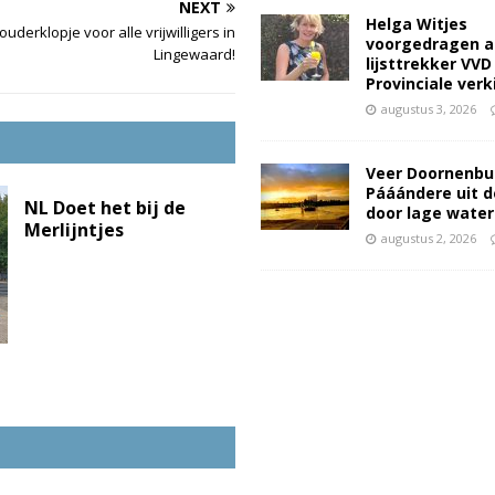
NEXT
Helga Witjes
uderklopje voor alle vrijwilligers in
voorgedragen a
Lingewaard!
lijsttrekker VVD
Provinciale ver
augustus 3, 2026
Veer Doornenbu
Pááándere uit d
NL Doet het bij de
door lage wate
Merlijntjes
augustus 2, 2026