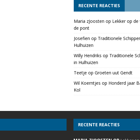
RECENTE REACTIES
Maria zJoosten
op
Lekker op de 
de pont
Josefien
op
Traditionele Schippe
Hulhuizen
Willy Hendriks
op
Traditionele S
in Hulhuizen
Teetje
op
Groeten uut Gendt
Wil Koerntjes
op
Honderd jaar Ba
Kol
RECENTE REACTIES