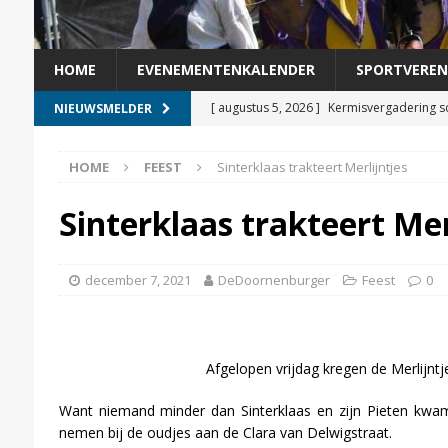
HOME
EVENEMENTENKALENDER
SPORTVEREN
[ augustus 5, 2026 ]
Kermisvergadering s
NIEUWSMELDER
[ augustus 4, 2026 ]
Veer Doornenburg-Pá
HOME
FEEST
Sinterklaas trakteert Merlijntjes
[ augustus 3, 2026 ]
Helga Witjes voorgedr
[ augustus 2, 2026 ]
Veer Doornenburg-Pá
Sinterklaas trakteert Mer
[ augustus 7, 2026 ]
De nachtbus is weer 
december 7, 2021
DeDoornenburger
Feest
0
Afgelopen vrijdag kregen de Merlijnt
Want niemand minder dan Sinterklaas en zijn Pieten kwam
nemen bij de oudjes aan de Clara van Delwigstraat.