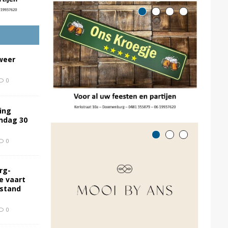
weer
0
ing
ondag 30
0
rg-
e vaart
rstand
0