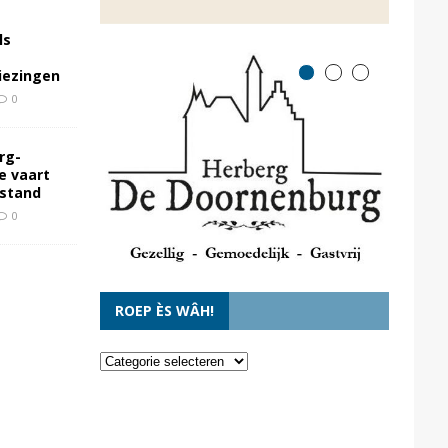
ls
kiezingen
0
rg-
e vaart
rstand
0
ROEP ÈS WÂH!