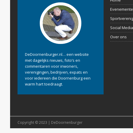
Home
Evenemente
Sportvereni
Social Media
Over ons
DeDoornenburger.nl… een website
met dagelijks nieuws, foto’s en
commentaren voor inwoners,
verenigingen, bedrijven, expats en
voor iedereen die Doornenburg een
warm hart toedraagt.
Copyright © 2023 | DeDoornenburger