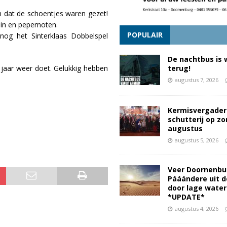
n dat de schoentjes waren gezet!
in en pepernoten.
POPULAIR
og het Sinterklaas Dobbelspel
De nachtbus is 
r jaar weer doet. Gelukkig hebben
terug!
augustus 7, 2026
Kermisvergader
schutterij op z
augustus
augustus 5, 2026
Veer Doornenbu
Pááándere uit d
door lage wate
*UPDATE*
augustus 4, 2026