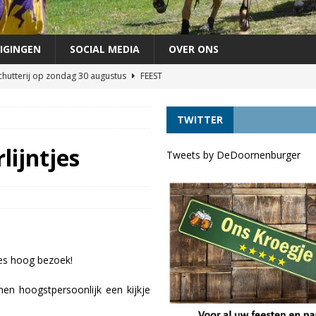
IGINGEN
SOCIAL MEDIA
OVER ONS
chutterij op zondag 30 augustus
FEEST
áándere uit de vaart door lage waterstand *UPDATE*
VERKEER
TWITTER
agen als lijsttrekker VVD Provinciale verkiezingen
DORPELINGEN
áándere uit de vaart door lage waterstand
VERKEER
lijntjes
Tweets by DeDoornenburger
terug!
VERKEER
jes hoog bezoek!
en hoogstpersoonlijk een kijkje