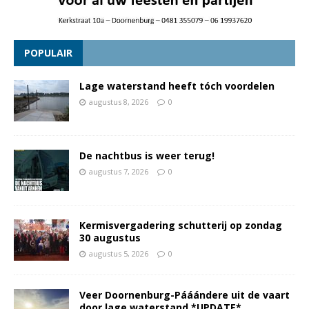
POPULAIR
Lage waterstand heeft tóch voordelen
augustus 8, 2026
0
De nachtbus is weer terug!
augustus 7, 2026
0
Kermisvergadering schutterij op zondag
30 augustus
augustus 5, 2026
0
Veer Doornenburg-Pááándere uit de vaart
door lage waterstand *UPDATE*