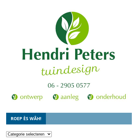
ROEP ÈS WÂH!