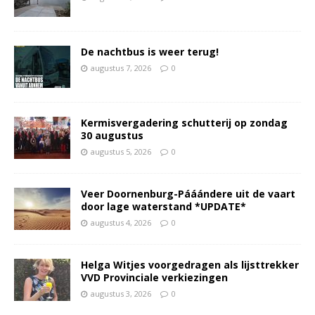
De nachtbus is weer terug!
augustus 7, 2026
0
Kermisvergadering schutterij op zondag
30 augustus
augustus 5, 2026
0
Veer Doornenburg-Pááándere uit de vaart
door lage waterstand *UPDATE*
augustus 4, 2026
0
Helga Witjes voorgedragen als lijsttrekker
VVD Provinciale verkiezingen
augustus 3, 2026
0