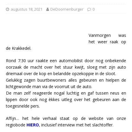
augustus 18, 2021
DeDoornenburger
0
Vanmorgen was
het weer raak op
de Krakkedel.
Rond 7:30 uur raakte een automobilist door nog onbekende
oorzaak de macht over het stuur kwijt, sloeg met zijn auto
driemaal over de kop en belandde opzekoppie in de sloot.
Gelukkig zagen buurtbewoners alles gebeuren en hielpen de
lichtgewonde man via de voorruit uit de auto.
De man zelf reageerde nogal luchtig en gaf tussen neus en
lippen door ook nog èkkes uitleg over het gebeuren aan de
toegesnelde pers.
Affijn… het hele verhaal staat op de website van onze
regiobode
HIERO
, inclusief interview met het slachtoffer.