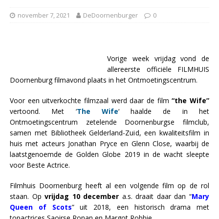
november 7, 2021
DeDoornenburger
0
Vorige week vrijdag vond de
allereerste officiële FILMHUIS
Doornenburg filmavond plaats in het Ontmoetingscentrum.
Voor een uitverkochte filmzaal werd daar de film
“the Wife”
vertoond. Met ‘
The Wife
‘ haalde de in het
Ontmoetingscentrum zetelende Doornenburgse filmclub,
samen met Bibliotheek Gelderland-Zuid, een kwaliteitsfilm in
huis met acteurs Jonathan Pryce en Glenn Close, waarbij de
laatstgenoemde de Golden Globe 2019 in de wacht sleepte
voor Beste Actrice.
Filmhuis Doornenburg heeft al een volgende film op de rol
staan. Op
vrijdag 10 december
a.s. draait daar dan “
Mary
Queen of Scots
” uit 2018, een historisch drama met
topactrices Saoirse Ronan en Margot Robbie.