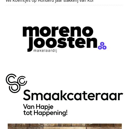
Wil Koerntjes
op
Honderd jaar Bakkerij van Kol