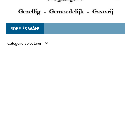
ROEP ÈS WÂH!