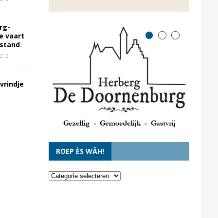
rg-
e vaart
rstand
0
vrindje
ROEP ÈS WÂH!