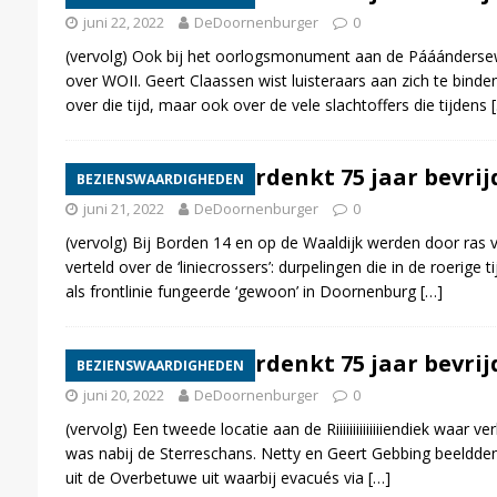
juni 22, 2022
DeDoornenburger
0
(vervolg) Ook bij het oorlogsmonument aan de Pááánderse
over WOII. Geert Claassen wist luisteraars aan zich te bin
over die tijd, maar ook over de vele slachtoffers die tijdens
Doornenburg herdenkt 75 jaar bevrijd
BEZIENSWAARDIGHEDEN
juni 21, 2022
DeDoornenburger
0
(vervolg) Bij Borden 14 en op de Waaldijk werden door ras v
verteld over de ‘liniecrossers’: durpelingen die in de roerige
als frontlinie fungeerde ‘gewoon’ in Doornenburg
[…]
Doornenburg herdenkt 75 jaar bevrijd
BEZIENSWAARDIGHEDEN
juni 20, 2022
DeDoornenburger
0
(vervolg) Een tweede locatie aan de Riiiiiiiiiiiiiiendiek waar 
was nabij de Sterreschans. Netty en Geert Gebbing beeldden
uit de Overbetuwe uit waarbij evacués via
[…]