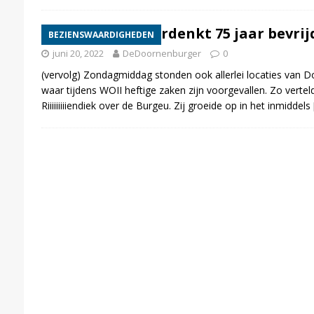
Doornenburg herdenkt 75 jaar bevrijd
BEZIENSWAARDIGHEDEN
juni 20, 2022
DeDoornenburger
0
(vervolg) Zondagmiddag stonden ook allerlei locaties van D
waar tijdens WOII heftige zaken zijn voorgevallen. Zo vertel
Riiiiiiiiiendiek over de Burgeu. Zij groeide op in het inmiddels