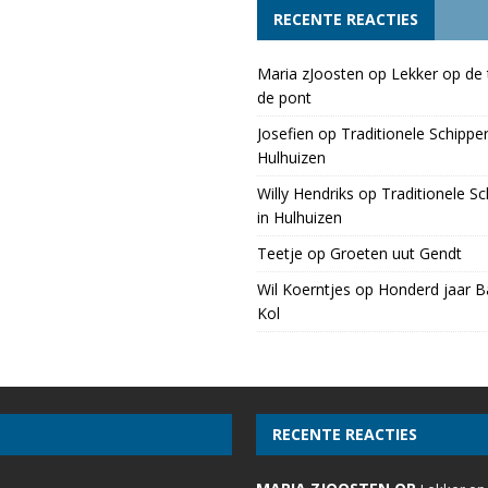
RECENTE REACTIES
Maria zJoosten
op
Lekker op de 
de pont
Josefien
op
Traditionele Schippe
Hulhuizen
Willy Hendriks
op
Traditionele S
in Hulhuizen
Teetje
op
Groeten uut Gendt
Wil Koerntjes
op
Honderd jaar Ba
Kol
RECENTE REACTIES