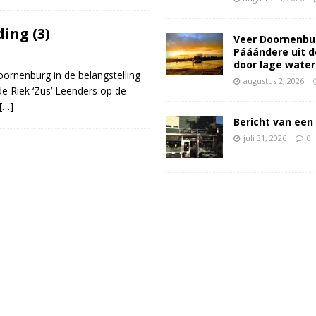
ing (3)
Veer Doornenbu
Pááándere uit d
door lage wate
oornenburg in de belangstelling
augustus 2, 2026
de Riek ‘Zus’ Leenders op de
[…]
Bericht van een 
juli 31, 2026
0