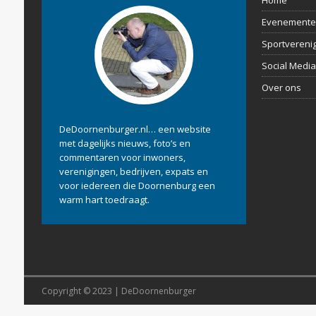
Home
Evenemente
Sportvereni
Social Media
Over ons
DeDoornenburger.nl… een website
met dagelijks nieuws, foto’s en
commentaren voor inwoners,
verenigingen, bedrijven, expats en
voor iedereen die Doornenburg een
warm hart toedraagt.
Copyright © 2023 | DeDoornenburger