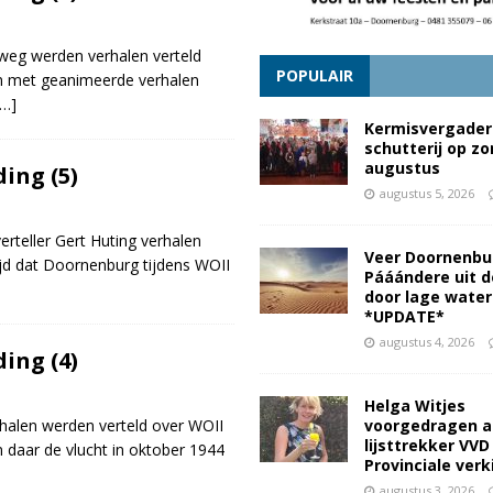
weg werden verhalen verteld
POPULAIR
den met geanimeerde verhalen
[…]
Kermisvergader
schutterij op z
augustus
ing (5)
augustus 5, 2026
erteller Gert Huting verhalen
Veer Doornenbu
 tijd dat Doornenburg tijdens WOII
Pááándere uit d
door lage wate
*UPDATE*
augustus 4, 2026
ing (4)
Helga Witjes
verhalen werden verteld over WOII
voorgedragen a
lijsttrekker VVD
 daar de vlucht in oktober 1944
Provinciale ver
augustus 3, 2026