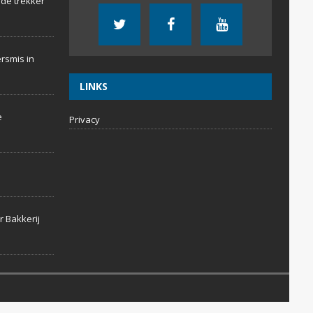
 de trekker
rsmis in
LINKS
e
Privacy
r Bakkerij