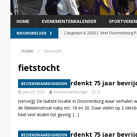
HOME
EVENEMENTENKALENDER
SPORTVEREN
[ augustus 4, 2026 ]
Veer Doornenburg-Pá
NIEUWSMELDER
[ augustus 3, 2026 ]
Helga Witjes voorgedr
HOME
fietstocht
[ augustus 2, 2026 ]
Veer Doornenburg-Pá
[ juli 31, 2026 ]
Bericht van een vrindje
fietstocht
[ augustus 5, 2026 ]
Kermisvergadering s
Doornenburg herdenkt 75 jaar bevrijd
BEZIENSWAARDIGHEDEN
juni 23, 2022
DeDoornenburger
0
(vervolg) De laatste locatie in Doornenburg waar verhalen 
de Riiiiiiiiienstroat nabij nrs. 18 en 20. Daar vielen op 2 
heel veel doden tot gevolg.
[…]
Doornenburg herdenkt 75 jaar bevrijd
BEZIENSWAARDIGHEDEN