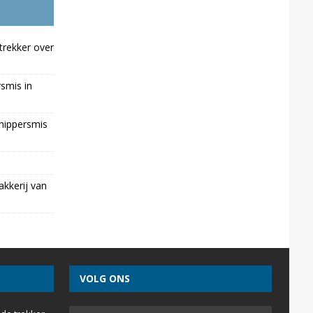
trekker over
rsmis in
chippersmis
kkerij van
VOLG ONS