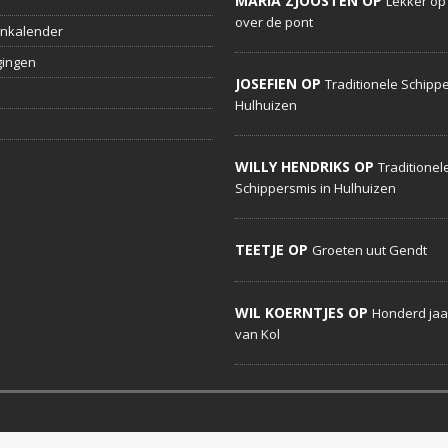
MARIA ZJOOSTEN OP
Lekker op
over de pont
nkalender
gingen
JOSEFIEN OP
Traditionele Schippe
Hulhuizen
WILLY HENDRIKS OP
Traditionel
Schippersmis in Hulhuizen
TEETJE OP
Groeten uut Gendt
WIL KOERNTJES OP
Honderd jaa
van Kol