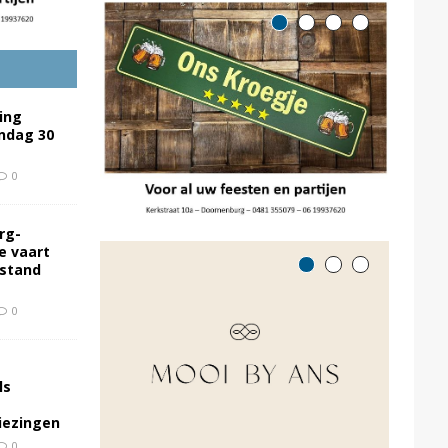
ing
ondag 30
0
rg-
e vaart
rstand
0
ls
kiezingen
0