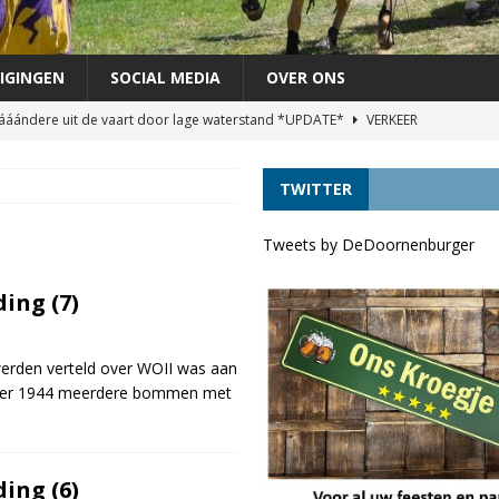
IGINGEN
SOCIAL MEDIA
OVER ONS
áándere uit de vaart door lage waterstand *UPDATE*
VERKEER
agen als lijsttrekker VVD Provinciale verkiezingen
DORPELINGEN
TWITTER
áándere uit de vaart door lage waterstand
VERKEER
VRINDJE
Tweets by DeDoornenburger
chutterij op zondag 30 augustus
FEEST
ing (7)
werden verteld over WOII was aan
oktober 1944 meerdere bommen met
ing (6)