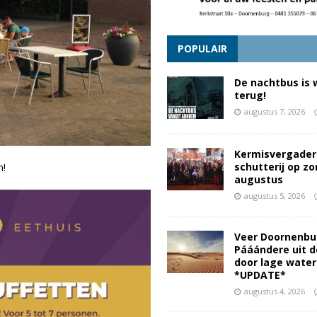
POPULAIR
De nachtbus is 
terug!
augustus 7, 2026
Kermisvergader
schutterij op z
n!
augustus
augustus 5, 2026
Veer Doornenbu
Pááándere uit d
door lage wate
*UPDATE*
augustus 4, 2026