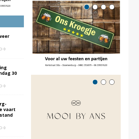
weer
0
ing
ondag 30
0
rg-
e vaart
rstand
0