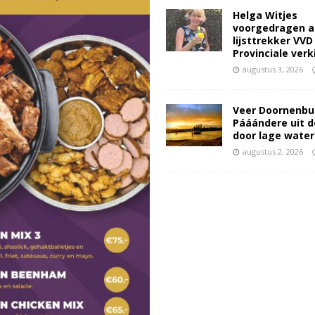
Helga Witjes
voorgedragen a
lijsttrekker VVD
Provinciale ver
augustus 3, 2026
Veer Doornenbu
Pááándere uit d
door lage wate
augustus 2, 2026