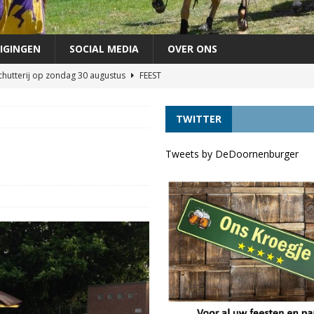
IGINGEN
SOCIAL MEDIA
OVER ONS
chutterij op zondag 30 augustus
FEEST
áándere uit de vaart door lage waterstand *UPDATE*
VERKEER
TWITTER
agen als lijsttrekker VVD Provinciale verkiezingen
DORPELINGEN
áándere uit de vaart door lage waterstand
VERKEER
Tweets by DeDoornenburger
terug!
VERKEER