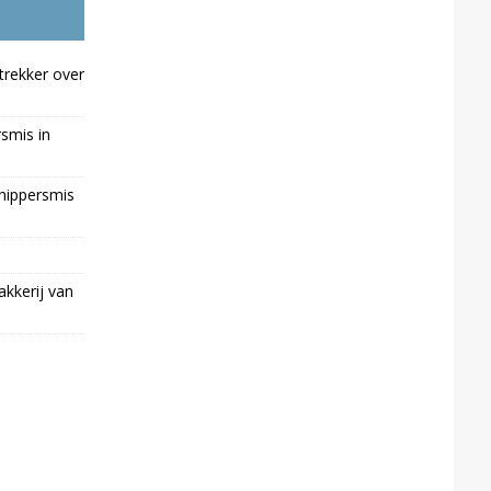
trekker over
rsmis in
chippersmis
kkerij van