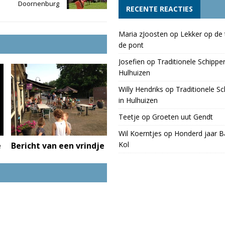
Doornenburg
RECENTE REACTIES
Maria zJoosten
op
Lekker op de 
de pont
Josefien
op
Traditionele Schippe
Hulhuizen
Willy Hendriks
op
Traditionele S
in Hulhuizen
Teetje
op
Groeten uut Gendt
Wil Koerntjes
op
Honderd jaar Ba
Kol
e
Bericht van een vrindje