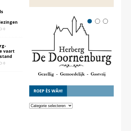
ls
kiezingen
0
rg-
e vaart
rstand
0
ROEP ÈS WÂH!