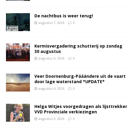
De nachtbus is weer terug!
augustus 7, 2026
0
Kermisvergadering schutterij op zondag
30 augustus
augustus 5, 2026
0
Veer Doornenburg-Pááándere uit de vaart
door lage waterstand *UPDATE*
augustus 4, 2026
0
Helga Witjes voorgedragen als lijsttrekker
VVD Provinciale verkiezingen
augustus 3, 2026
0