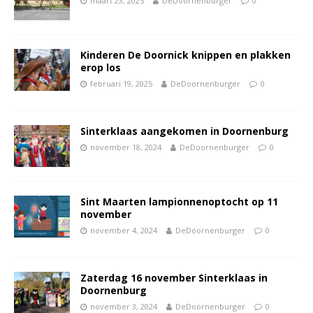
maart 23, 2025
DeDoornenburger
0
Kinderen De Doornick knippen en plakken
erop los
februari 19, 2025
DeDoornenburger
0
Sinterklaas aangekomen in Doornenburg
november 18, 2024
DeDoornenburger
0
Sint Maarten lampionnenoptocht op 11
november
november 4, 2024
DeDoornenburger
0
Zaterdag 16 november Sinterklaas in
Doornenburg
november 3, 2024
DeDoornenburger
0