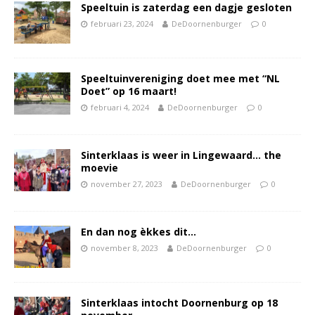
Speeltuin is zaterdag een dagje gesloten
februari 23, 2024
DeDoornenburger
0
Speeltuinvereniging doet mee met “NL
Doet” op 16 maart!
februari 4, 2024
DeDoornenburger
0
Sinterklaas is weer in Lingewaard… the
moevie
november 27, 2023
DeDoornenburger
0
En dan nog èkkes dit…
november 8, 2023
DeDoornenburger
0
Sinterklaas intocht Doornenburg op 18