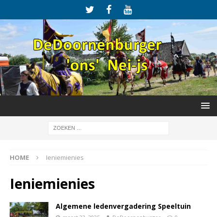
HOME
Ieniemienies
Ieniemienies
Algemene ledenvergadering Speeltuin