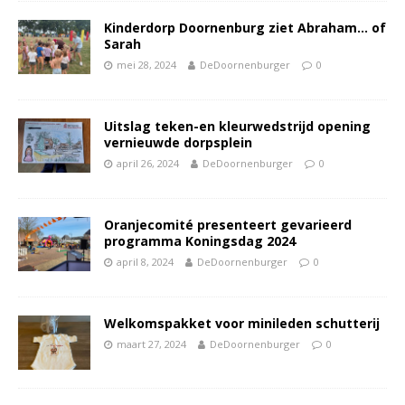
Kinderdorp Doornenburg ziet Abraham… of
Sarah
mei 28, 2024
DeDoornenburger
0
Uitslag teken-en kleurwedstrijd opening
vernieuwde dorpsplein
april 26, 2024
DeDoornenburger
0
Oranjecomité presenteert gevarieerd
programma Koningsdag 2024
april 8, 2024
DeDoornenburger
0
Welkomspakket voor minileden schutterij
maart 27, 2024
DeDoornenburger
0