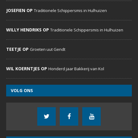
DeDoornenburger.nl… een website met dagelijks nieuws,
foto’s en commentaren voor inwoners, verenigingen,
bedrijven, expats en voor iedereen die Doornenburg een
warm hart toedraagt.
MENU
Home
Evenementenkalender
Sportverenigingen
Social Media
Over ons
RECENTE REACTIES
MARIA ZJOOSTEN OP
Lekker op de trekker over de pont