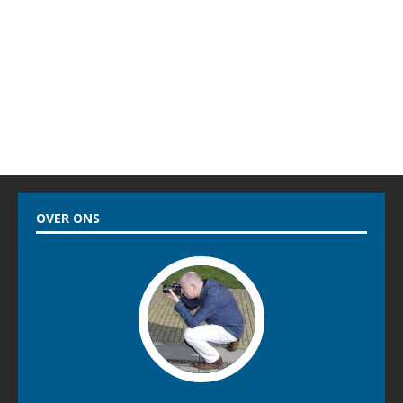
ROEP ÈS WÂH!