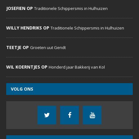
DeDoornenburger.nl… een website met dagelijks nieuws,
foto’s en commentaren voor inwoners, verenigingen,
bedrijven, expats en voor iedereen die Doornenburg een
warm hart toedraagt.
MENU
Home
Evenementenkalender
Sportverenigingen
Social Media
Over ons
RECENTE REACTIES
MARIA ZJOOSTEN OP
Lekker op de trekker over de pont