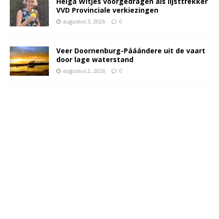
Helga Witjes voorgedragen als lijsttrekker
VVD Provinciale verkiezingen
augustus 3, 2026
0
Veer Doornenburg-Pááándere uit de vaart
door lage waterstand
augustus 2, 2026
0