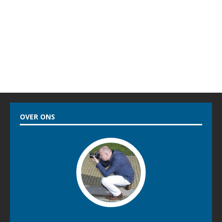
ROEP ÈS WÂH!