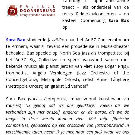
Zaterdag 11 april aanstaande
treedt – als onderdeel van de
reeks ‘Ridderzaalconcerten’ – op
kasteel Doornenburg
Sara Bax
op.
Sara Bax
studeerde Jazz&Pop aan het ArtEZ Conservatorium
te Arnhem, waar zij tevens een propedeuse in Muziektheater
behaalde. Bax speelde op North Sea Jazz als trompettiste bij
het ArtEZ Big Collective en speelt vanavond samen met
bekende musici als pianist Jeroen van Vliet (Boy Edgar Prijs),
trompettist Angelo Verploegen (Jazz Orchestra of the
Concertgebouw, Metropole Orkest), cellist Annie Tångberg
(Metropole Orkest) en gitarist Ed Verhoeff.
Sara Bax (vocalist/componist, maar vooral kunstenaar via
muziek): “
Ik geloof dat we ons gelukkiger voelen als we
verbonden zijn met onszelf, anderen en de aarde, als we de
magie in deze wereld kunnen zien. Met mijn filmische
composities, gebaseerd op een crossover van jazz/pop/world in
verschillende talen, neem ik je mee naar een plek waar we ons