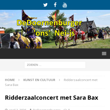
HOME
KUNST EN CULTUUR
Ridderzaalconcert met
Sara Bax
Ridderzaalconcert met Sara Bax
april 2, 2026
DeDoornenburger
0