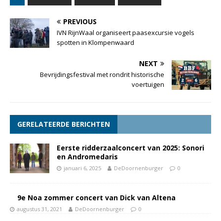
PREVIOUS
IVN RijnWaal organiseert paasexcursie vogels
spotten in Klompenwaard
NEXT
Bevrijdingsfestival met rondrit historische
voertuigen
GERELATEERDE BERICHTEN
Eerste ridderzaalconcert van 2025: Sonori
en Andromedaris
januari 6, 2025
DeDoornenburger
0
9e Noa zommer concert van Dick van Altena
augustus 31, 2021
DeDoornenburger
0