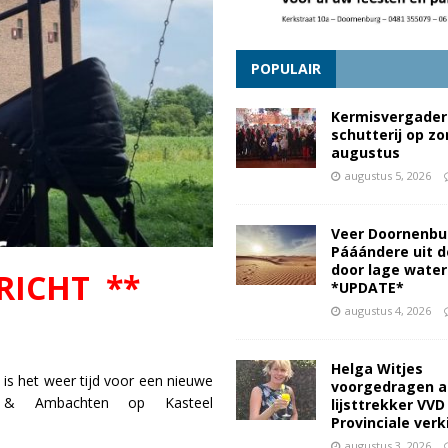
POPULAIR
Kermisvergader
schutterij op z
augustus
augustus 5, 2026
Veer Doornenbu
Pááándere uit d
door lage wate
RICHT **
*UPDATE*
augustus 4, 2026
Helga Witjes
 is het weer tijd voor een nieuwe
voorgedragen a
s & Ambachten op Kasteel
lijsttrekker VVD
Provinciale ver
augustus 3, 2026