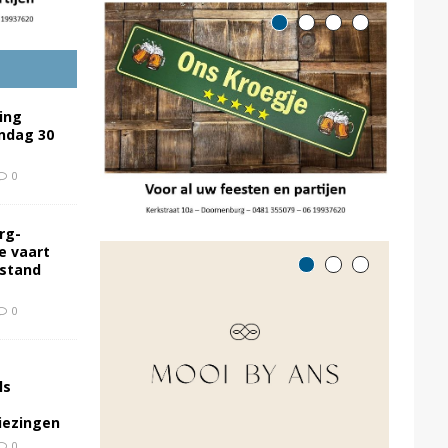
ing
ondag 30
0
rg-
e vaart
rstand
0
ls
kiezingen
0