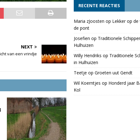
RECENTE REACTIES
Maria zJoosten
op
Lekker op de 
de pont
Josefien
op
Traditionele Schippe
Hulhuizen
NEXT
icht van een vrindje
Willy Hendriks
op
Traditionele S
in Hulhuizen
Teetje
op
Groeten uut Gendt
Wil Koerntjes
op
Honderd jaar Ba
Kol
3