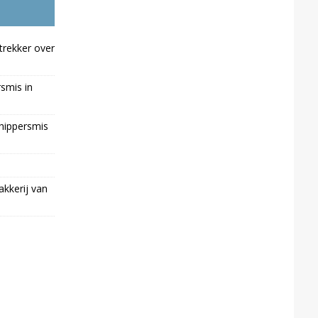
trekker over
rsmis in
chippersmis
kkerij van