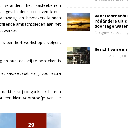
erandert het kasteelterrein
ar geschiedenis tot leven komt.
Veer Doornenbu
 aanwezig en bezoekers kunnen
Pááándere uit d
rschillende ambachtslieden aan het
door lage wate
bewerker.
augustus 2, 2026
lfs een kort workshopje volgen,
Bericht van een 
juli 31, 2026
0
g en oud, dat vrij te bezoeken is
et kasteel, wat zorgt voor extra
kt is vrij toegankelijk bij een
st een klein voorproefje van De