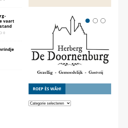
rg-
e vaart
rstand
0
vrindje
ROEP ÈS WÂH!