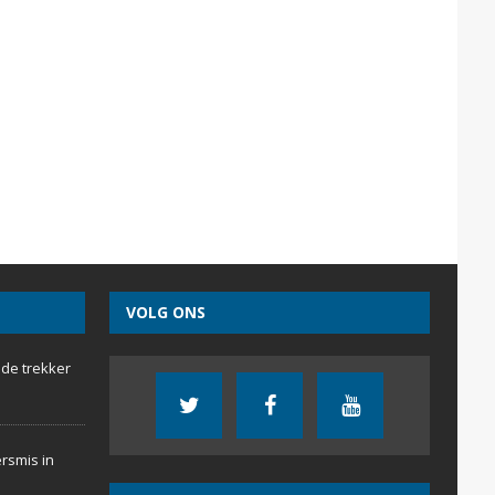
VOLG ONS
 de trekker
rsmis in