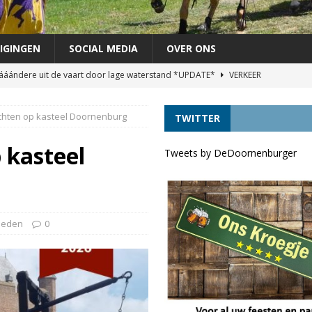
IGINGEN
SOCIAL MEDIA
OVER ONS
áándere uit de vaart door lage waterstand *UPDATE*
VERKEER
agen als lijsttrekker VVD Provinciale verkiezingen
DORPELINGEN
hten op kasteel Doornenburg
TWITTER
áándere uit de vaart door lage waterstand
VERKEER
VRINDJE
 kasteel
Tweets by DeDoornenburger
chutterij op zondag 30 augustus
FEEST
heden
0