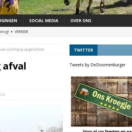
IGINGEN
SOCIAL MEDIA
OVER ONS
terug!
VERKEER
chutterij op zondag 30 augustus
FEEST
val voorlopig opgeschort
TWITTER
áándere uit de vaart door lage waterstand *UPDATE*
VERKEER
agen als lijsttrekker VVD Provinciale verkiezingen
DORPELINGEN
 afval
Tweets by DeDoornenburger
ft tóch voordelen
VERKEER
0