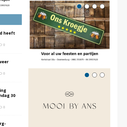
d heeft
0
weer
0
ing
ondag 30
0
rg-