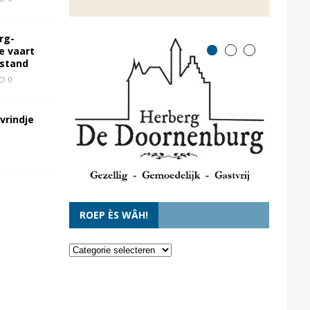
rg-
e vaart
rstand
0
vrindje
ROEP ÈS WÂH!