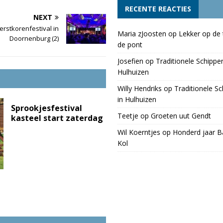
RECENTE REACTIES
NEXT
erstkorenfestival in
Maria zJoosten
op
Lekker op de 
Doornenburg (2)
de pont
Josefien
op
Traditionele Schippe
Hulhuizen
Willy Hendriks
op
Traditionele S
in Hulhuizen
Sprookjesfestival
Teetje
op
Groeten uut Gendt
kasteel start zaterdag
Wil Koerntjes
op
Honderd jaar Ba
Kol