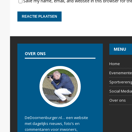
Save my name, email, and website in this browser for th
MENU
OVER ONS
Home
Evenemente
Sportvereni
Social Media
Over ons
DeDoornenburger.nl… een website
met dagelijks nieuws, foto’s en
commentaren voor inwoners,