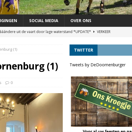
IGINGEN
SOCIAL MEDIA
OVER ONS
áándere uit de vaart door lage waterstand *UPDATE*
VERKEER
agen als lijsttrekker VVD Provinciale verkiezingen
DORPELINGEN
enburg (1)
TWITTER
áándere uit de vaart door lage waterstand
VERKEER
VRINDJE
ornenburg (1)
Tweets by DeDoornenburger
chutterij op zondag 30 augustus
FEEST
s
0