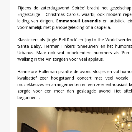
Tijdens de zaterdagavond ‘Soirée’ bracht het gezelscha
Engelstalige – Christmas Carols, waarbij ook modern repe
leiding van dirigent
Emmanouil Levendis
en artistiek le
voornamelijk met pianobegeleiding of a cappella.
Klassiekers als ‘Jingle Bell Rock’ en ‘Joy to the World’ wer
‘Santa Baby’, Herman Finkers’ ‘Sneeuwen’ en het humorist
Urbanus. Maar ook wat onbekendere nummers als ‘Fum F
‘Walking in the Air’ zorgden voor veel applaus.
Hannelore Holleman praatte de avond vlotjes en vol humo
kwalitatief zeer hoogstaand concert met veel vocale v
muziekkeuzes en arrangementen en een zeer enthousiast ko
zorgde voor een meer dan geslaagde avond! Het aftell
begonnen…