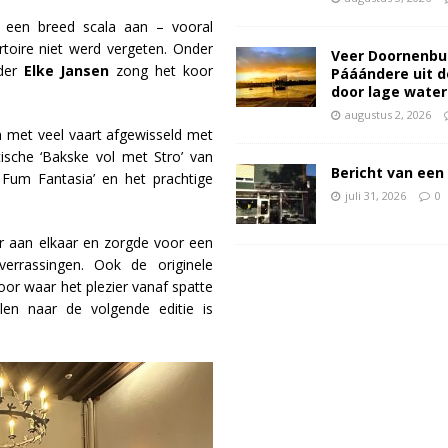
p een breed scala aan – vooral
rtoire niet werd vergeten. Onder
Veer Doornenbu
ider
Elke Jansen
zong het koor
Pááándere uit d
door lage wate
augustus 2, 2026
den met veel vaart afgewisseld met
ische ‘Bakske vol met Stro’ van
Bericht van een 
um Fantasia’ en het prachtige
juli 31, 2026
0
r aan elkaar en zorgde voor een
errassingen. Ook de originele
or waar het plezier vanaf spatte
en naar de volgende editie is