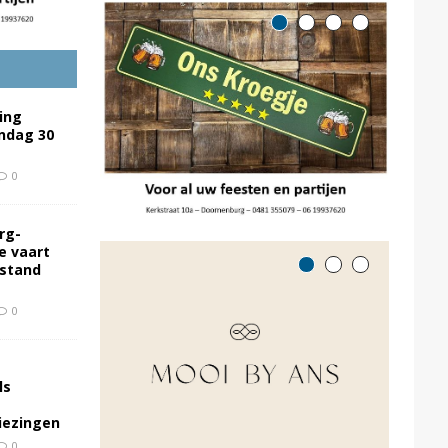
ing
ondag 30
0
rg-
e vaart
rstand
0
ls
kiezingen
0