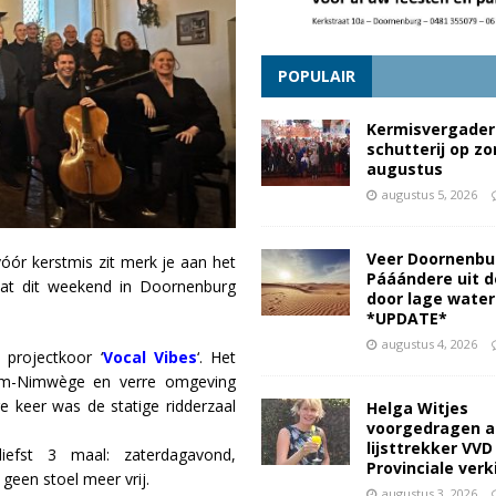
POPULAIR
Kermisvergader
schutterij op z
augustus
augustus 5, 2026
Veer Doornenbu
óór kerstmis zit merk je aan het
Pááándere uit d
dat dit weekend in Doornenburg
door lage wate
*UPDATE*
augustus 4, 2026
 projectkoor ‘
Vocal Vibes
‘. Het
nem-Nimwège en verre omgeving
e keer was de statige ridderzaal
Helga Witjes
voorgedragen a
lijsttrekker VVD
efst 3 maal: zaterdagavond,
Provinciale ver
een stoel meer vrij.
augustus 3, 2026