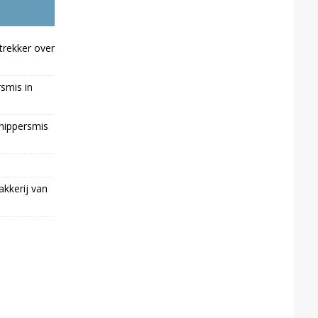
trekker over
rsmis in
chippersmis
kkerij van