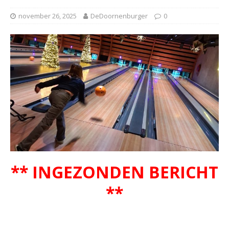
november 26, 2025
DeDoornenburger
0
** INGEZONDEN BERICHT
**