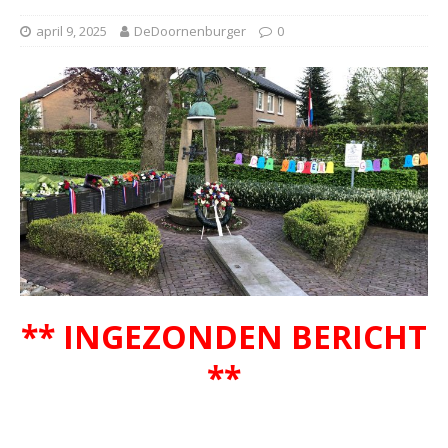
april 9, 2025
DeDoornenburger
0
** INGEZONDEN BERICHT
**