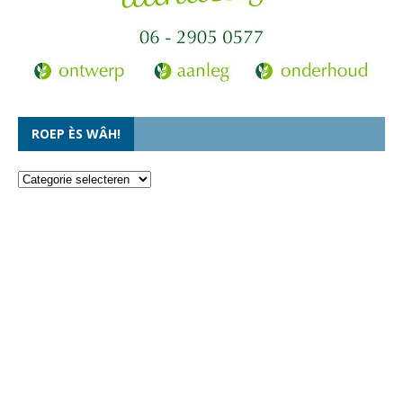
ROEP ÈS WÂH!