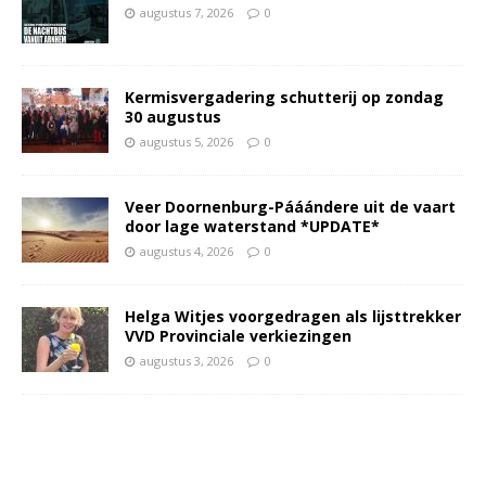
augustus 7, 2026
0
Kermisvergadering schutterij op zondag
30 augustus
augustus 5, 2026
0
Veer Doornenburg-Pááándere uit de vaart
door lage waterstand *UPDATE*
augustus 4, 2026
0
Helga Witjes voorgedragen als lijsttrekker
VVD Provinciale verkiezingen
augustus 3, 2026
0