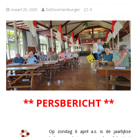
maart 25, 2025
DeDoornenburger
0
** PERSBERICHT **
Op zondag 6 april a.s. is de jaarlijkse