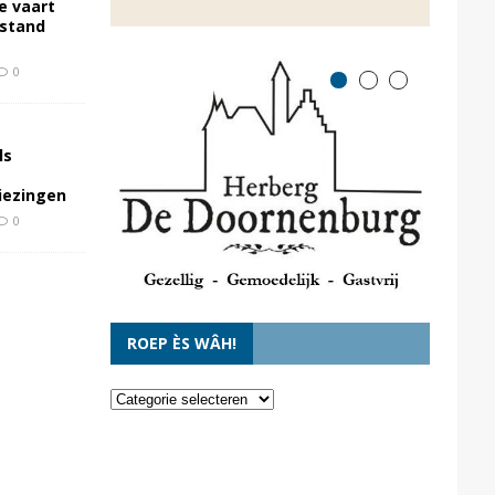
e vaart
rstand
0
ls
kiezingen
0
ROEP ÈS WÂH!