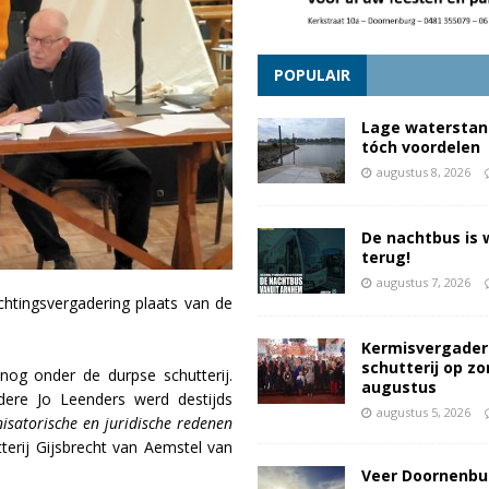
POPULAIR
Lage waterstan
tóch voordelen
augustus 8, 2026
De nachtbus is 
terug!
augustus 7, 2026
htingsvergadering plaats van de
Kermisvergader
schutterij op z
 nog onder de durpse schutterij.
augustus
dere Jo Leenders werd destijds
augustus 5, 2026
isatorische en juridische redenen
terij Gijsbrecht van Aemstel van
Veer Doornenbu