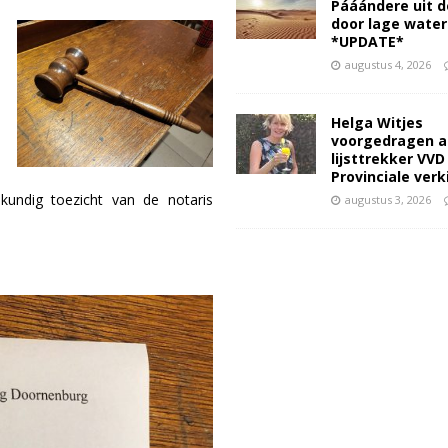
Pááándere uit d
door lage wate
*UPDATE*
augustus 4, 2026
Helga Witjes
voorgedragen a
lijsttrekker VVD
Provinciale ver
skundig toezicht van de notaris
augustus 3, 2026