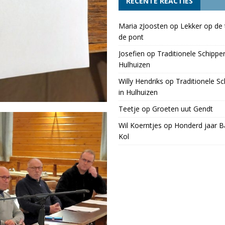
RECENTE REACTIES
Maria zJoosten
op
Lekker op de 
de pont
Josefien
op
Traditionele Schippe
Hulhuizen
Willy Hendriks
op
Traditionele S
in Hulhuizen
Teetje
op
Groeten uut Gendt
Wil Koerntjes
op
Honderd jaar Ba
Kol