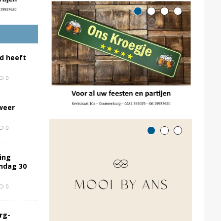
d heeft
0
weer
0
ing
ondag 30
0
rg-