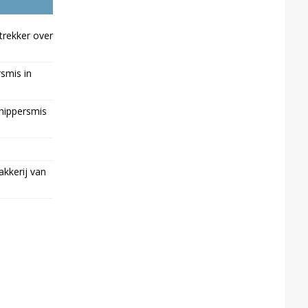
trekker over
rsmis in
chippersmis
kkerij van