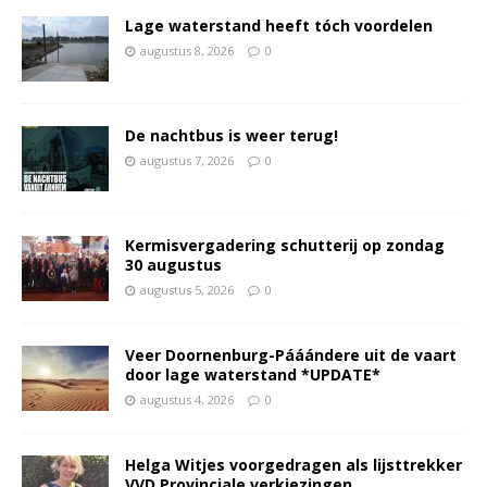
Lage waterstand heeft tóch voordelen
augustus 8, 2026
0
De nachtbus is weer terug!
augustus 7, 2026
0
Kermisvergadering schutterij op zondag
30 augustus
augustus 5, 2026
0
Veer Doornenburg-Pááándere uit de vaart
door lage waterstand *UPDATE*
augustus 4, 2026
0
Helga Witjes voorgedragen als lijsttrekker
VVD Provinciale verkiezingen