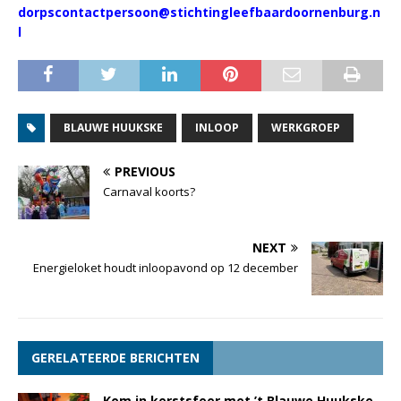
dorpscontactpersoon@stichtingleefbaardoornenburg.n
l
BLAUWE HUUKSKE
INLOOP
WERKGROEP
PREVIOUS
Carnaval koorts?
NEXT
Energieloket houdt inloopavond op 12 december
GERELATEERDE BERICHTEN
Kom in kerstsfeer met ’t Blauwe Huukske