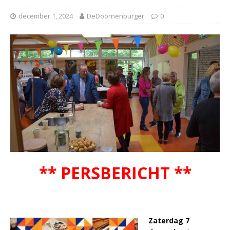
december 1, 2024
DeDoornenburger
0
** PERSBERICHT **
Zaterdag 7