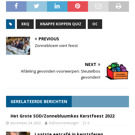
KKQ
KNAPPE KOPPEN QUIZ
OC
PREVIOUS
Zonnebloem viert feest
NEXT
Afdeling gevonden voorwerpen: Sleutelbos
gevonden!
GERELATEERDE BERICHTEN
Het Grote SOD/Zonnebluumkes Kerstfeest 2022
december 24, 2022
DeDoornenburger
0
Laatste eetcafé in kerstsferen