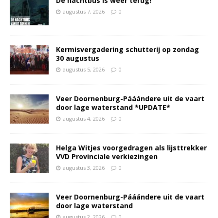
De nachtbus is weer terug!
augustus 7, 2026
0
Kermisvergadering schutterij op zondag
30 augustus
augustus 5, 2026
0
Veer Doornenburg-Pááándere uit de vaart
door lage waterstand *UPDATE*
augustus 4, 2026
0
Helga Witjes voorgedragen als lijsttrekker
VVD Provinciale verkiezingen
augustus 3, 2026
0
Veer Doornenburg-Pááándere uit de vaart
door lage waterstand
augustus 2, 2026
0