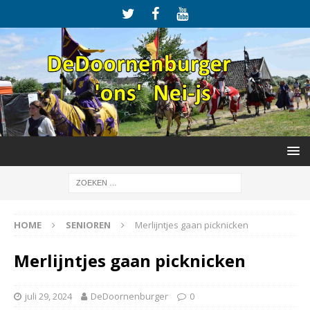
HOME
SENIOREN
Merlijntjes gaan picknicken
Merlijntjes gaan picknicken
juli 29, 2024
DeDoornenburger
0