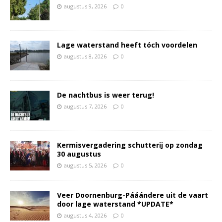
augustus 9, 2026
0
Lage waterstand heeft tóch voordelen
augustus 8, 2026
0
De nachtbus is weer terug!
augustus 7, 2026
0
Kermisvergadering schutterij op zondag
30 augustus
augustus 5, 2026
0
Veer Doornenburg-Pááándere uit de vaart
door lage waterstand *UPDATE*
augustus 4, 2026
0