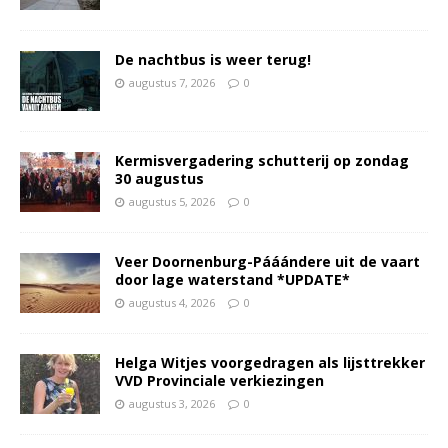
De nachtbus is weer terug!
augustus 7, 2026
0
Kermisvergadering schutterij op zondag
30 augustus
augustus 5, 2026
0
Veer Doornenburg-Pááándere uit de vaart
door lage waterstand *UPDATE*
augustus 4, 2026
0
Helga Witjes voorgedragen als lijsttrekker
VVD Provinciale verkiezingen
augustus 3, 2026
0