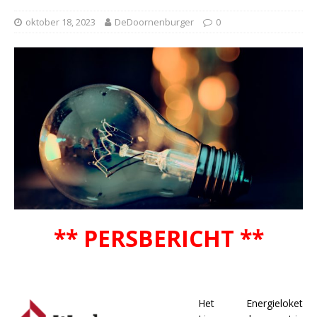
oktober 18, 2023
DeDoornenburger
0
** PERSBERICHT **
Het Energieloket