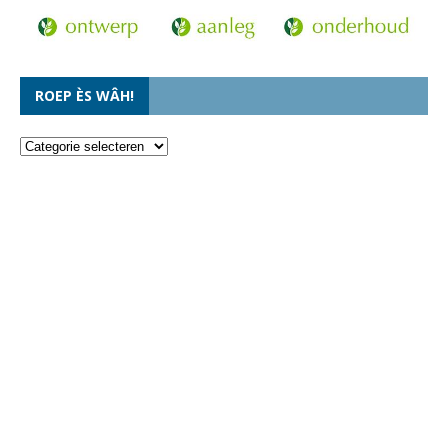
ROEP ÈS WÂH!