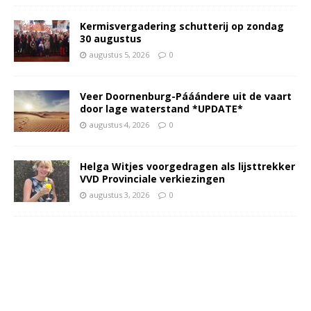
Kermisvergadering schutterij op zondag
30 augustus
augustus 5, 2026
0
Veer Doornenburg-Pááándere uit de vaart
door lage waterstand *UPDATE*
augustus 4, 2026
0
Helga Witjes voorgedragen als lijsttrekker
VVD Provinciale verkiezingen
augustus 3, 2026
0