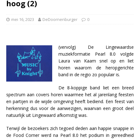
hoog (2)
mei 16, 2023
DeDoornenburger
0
(vervolg) De Lingewaardse
muziekformatie Pearl 8.0 volgde
Laura van Kaam snel op en liet
horen waarom de heropgerichte
band in de regio zo populair is.
De 8-koppige band liet een breed
spectrum aan covers horen waarmee het al jarenlang feesten
en partijen in de wijde omgeving heeft bediend. Een feest van
herkenning dus voor de aanwezigen, waarvan een groot deel
natuurlijk uit Lingewaard afkomstig was.
Terwijl de bezoekers zich tegoed deden aan happie snappie in
de Food Corner werd na Pearl 8.0 het podium in gereedheid