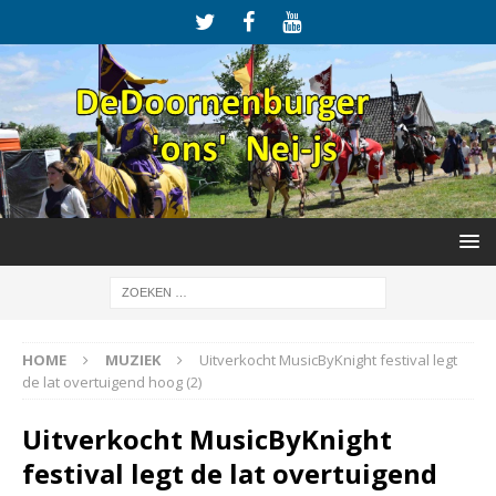
HOME
MUZIEK
Uitverkocht MusicByKnight festival legt
de lat overtuigend hoog (2)
Uitverkocht MusicByKnight
festival legt de lat overtuigend