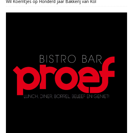
Wil Koerntjes
op
Honderd jaar Bakkerij van Kol