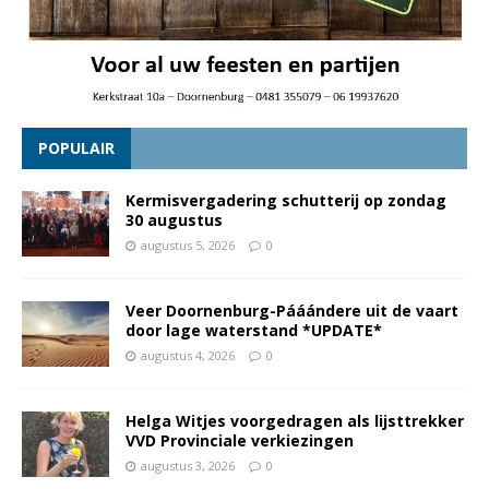
POPULAIR
Kermisvergadering schutterij op zondag
30 augustus
augustus 5, 2026
0
Veer Doornenburg-Pááándere uit de vaart
door lage waterstand *UPDATE*
augustus 4, 2026
0
Helga Witjes voorgedragen als lijsttrekker
VVD Provinciale verkiezingen
augustus 3, 2026
0