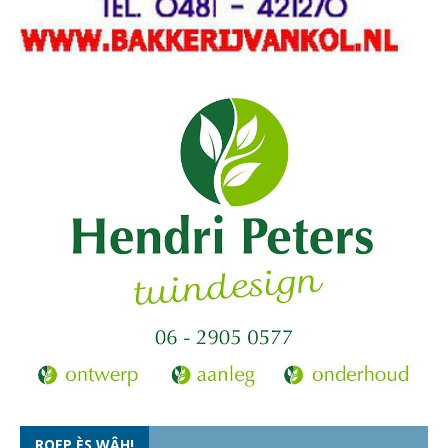
ROEP ÈS WÂH!