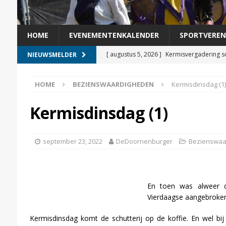
HOME
EVENEMENTENKALENDER
SPORTVEREN
[ augustus 5, 2026 ]
Kermisvergadering s
NIEUWSMELDER
[ augustus 4, 2026 ]
Veer Doornenburg-Pá
HOME
BEZIENSWAARDIGHEDEN
Kermisdinsdag (1)
[ augustus 3, 2026 ]
Helga Witjes voorgedr
[ augustus 2, 2026 ]
Veer Doornenburg-Pá
Kermisdinsdag (1)
[ augustus 7, 2026 ]
De nachtbus is weer 
september 23, 2022
DeDoornenburger
Bezienswaa
En toen was alweer d
Vierdaagse aangebroken
Kermisdinsdag komt de schutterij op de koffie. En wel bij