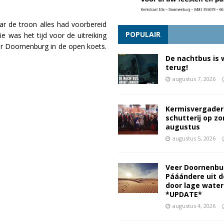
ar de troon alles had voorbereid
POPULAIR
e was het tijd voor de uitreiking
or Doornenburg in de open koets.
De nachtbus is 
terug!
augustus 7, 2026
Kermisvergader
schutterij op z
augustus
augustus 5, 2026
Veer Doornenbu
Pááándere uit d
door lage wate
*UPDATE*
augustus 4, 2026