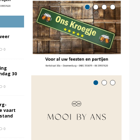
weer
0
ing
ondag 30
0
rg-
e vaart
rstand
0