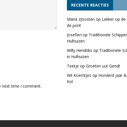
RECENTE REACTIES
Maria zJoosten
op
Lekker op de 
de pont
Josefien
op
Traditionele Schippe
Hulhuizen
Willy Hendriks
op
Traditionele S
in Hulhuizen
Teetje
op
Groeten uut Gendt
Wil Koerntjes
op
Honderd jaar Ba
Kol
e next time I comment.