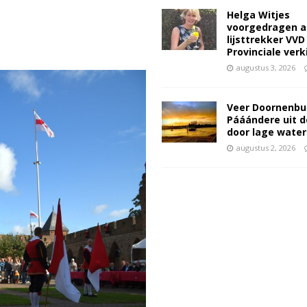
Helga Witjes
voorgedragen a
lijsttrekker VVD
Provinciale ver
augustus 3, 2026
Veer Doornenbu
Pááándere uit d
door lage wate
augustus 2, 2026