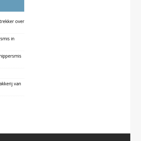
trekker over
rsmis in
chippersmis
kkerij van