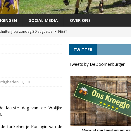
IGINGEN
SOCIAL MEDIA
OVER ONS
chutterij op zondag 30 augustus
FEEST
áándere uit de vaart door lage waterstand *UPDATE*
VERKEER
TWITTER
agen als lijsttrekker VVD Provinciale verkiezingen
DORPELINGEN
áándere uit de vaart door lage waterstand
VERKEER
Tweets by DeDoornenburger
terug!
VERKEER
rdigheden
0
e laatste dag van de Vrolijke
.
 de fonkelnei-je Koningin van de