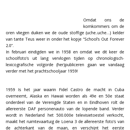
Omdat ons de
komkommers om de
oren vliegen duiken we de oude stoffige (uche..uche…) kelder
van tante Teus weer in onder het kopje “School’s Out Forever
2.0”.
In februari eindigden we in 1958 en omdat we dit keer de
schoolfoto’s uit lang vervlogen tijden op chronologisch-
lexicografische volgorde (her)publiceren gaan we vandaag
verder met het prachtschooljaar 1959!
1959 Is het jaar waarin Fidel Castro de macht in Cuba
overneemt, Alaska en Hawaii worden als 49e en 50e staat
onderdeel van de Verenigde Staten en in Eindhoven rolt de
allereerste DAF personenauto van de lopende band. Verder
wordt in Nederland het 500.000e televisietoestel verkocht,
maakt het ruimtevaartuig de Loena 3 de allereerste foto’s van
de achterkant van de maan, en verschijnt het eerste